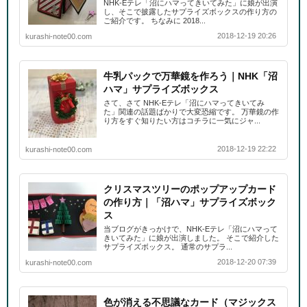
NHK-Eテレ「沼にハマってきいてみた」に娘が出演
し、そこで披露したサプライズボックスの作り方の
ご紹介です。 ちなみに 2018...
2018-12-19 20:26
kurashi-note00.com
牛乳パックで万華鏡を作ろう｜NHK「沼
ハマ」サプライズボックス
さて、さて NHK-Eテレ「沼にハマってきいてみ
た」関連の話題ばかりで大変恐縮です。 万華鏡の作
り方をすぐ知りたい方はコチラに一気にジャ...
2018-12-19 22:22
kurashi-note00.com
クリスマスツリーのポップアップカード
の作り方｜「沼ハマ」サプライズボック
ス
当ブログがきっかけで、NHK-Eテレ「沼にハマって
きいてみた」に娘が出演しました。 そこで紹介した
サプライズボックス。 通常のサプラ...
2018-12-20 07:39
kurashi-note00.com
色が消える不思議なカード（マジックス