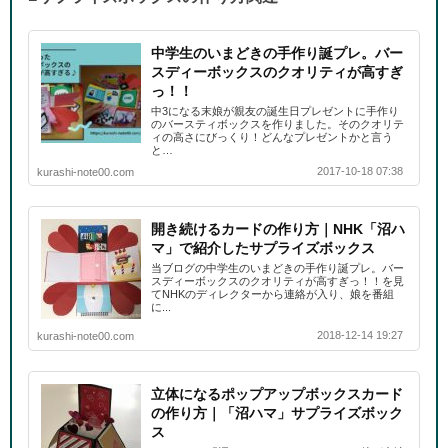
中学生のいまどきの手作り誕プレ。バー
スディーボックスのクオリティが高すぎ
っ！！
中3になる末娘が親友の誕生日プレゼントに手作り
のバースティボックスを作りました。そのクオリテ
ィの高さにびっくり！どんなプレゼントかと言う
と…
2017-10-18 07:38
kurashi-note00.com
開き続けるカードの作り方｜NHK「沼ハ
マ」で紹介したサプライズボックス
当ブログの中学生のいまどきの手作り誕プレ。バー
スディーボックスのクオリティが高すぎっ！！を見
てNHKのディレクターから連絡が入り、娘を番組
に...
2018-12-14 19:27
kurashi-note00.com
立体になるポップアップボックスカード
の作り方｜「沼ハマ」サプライズボック
ス