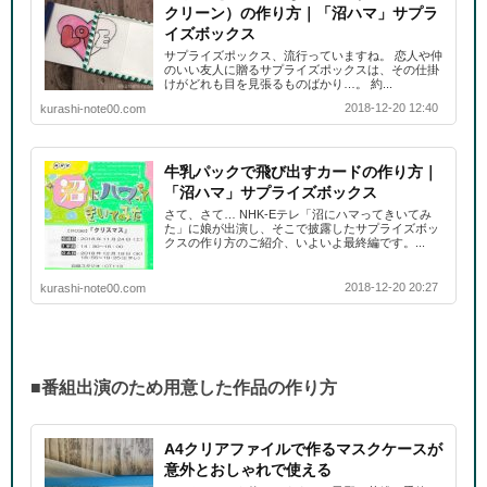
クリーン）の作り方｜「沼ハマ」サプラ
イズボックス
サプライズポックス、流行っていますね。 恋人や仲
のいい友人に贈るサプライズポックスは、その仕掛
けがどれも目を見張るものばかり…。 約...
2018-12-20 12:40
kurashi-note00.com
牛乳パックで飛び出すカードの作り方｜
「沼ハマ」サプライズボックス
さて、さて… NHK-Eテレ「沼にハマってきいてみ
た」に娘が出演し、そこで披露したサプライズボッ
クスの作り方のご紹介、いよいよ最終編です。...
2018-12-20 20:27
kurashi-note00.com
■番組出演のため用意した作品の作り方
A4クリアファイルで作るマスクケースが
意外とおしゃれで使える