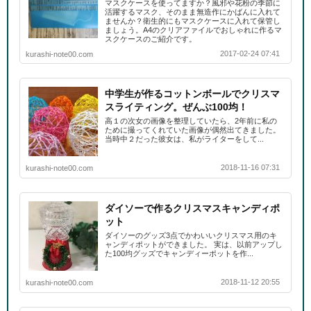
マスクケースを使ってますか？風邪や花粉の季節に
活躍するマスク、そのまま無造作にかばんに入れて
ませんか？衛生的にもマスクケースに入れて保管し
ましょう。A4のクリアファイルでおしゃれに作るマ
スクケースのご紹介です。
2017-02-24 07:41
kurashi-note00.com
中学生が作るコットンボールでクリスマ
スライティング。ぜんぶ100均！
高１の次女の画像を整理していたら、2年前に私の
ために撮ってくれていた画像が偶然出てきました。
当時中２だった彼女は、私がライターをして...
2018-11-16 07:31
kurashi-note00.com
ダイソーで作るクリスマスキャンディポ
ット
ダイソーのグッズ3点でかわいいクリスマス用のキ
ャンディポットができました。 実は、以前アップし
た100均グッズでキャンディーポットを作...
2018-11-12 20:55
kurashi-note00.com