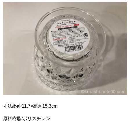
寸法/約Φ11.7×高さ15.3cm
原料樹脂/ポリスチレン