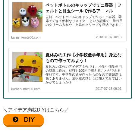
ペットボトルのキャップでミニ容器｜フ
ェルトと目玉シールで作るアニマル
以前、ペットボトルのキャップで作るミニ容器。即
席でできて便利なリメイク！ という記事で、旅行用
のクリーム入れや、文具のクリップを収納できる...
2018-11-07 10:13
kurashi-note00.com
夏休みの工作【小学校低学年用】身近な
もので作ってみよう！
夏休みの工作のアイデア３作です。小学生低学年用
の簡単に作れ、材料も100均で揃えることができる
作品です。中学生の娘が作ったものなので難易度は
高くありません。選択肢のひとつに加えてみてはい
かがでしょうか？
2017-07-15 09:01
kurashi-note00.com
＼アイデア満載DIYはこちら／
DIY