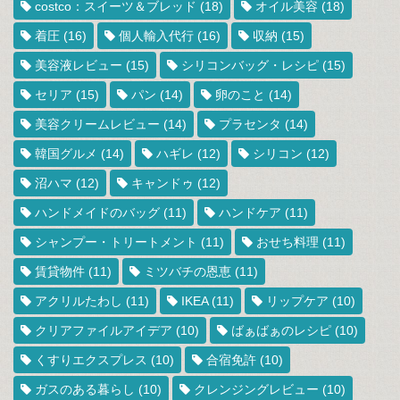
costco：スイーツ＆ブレッド
(18)
オイル美容
(18)
着圧
(16)
個人輸入代行
(16)
収納
(15)
美容液レビュー
(15)
シリコンバッグ・レシピ
(15)
セリア
(15)
パン
(14)
卵のこと
(14)
美容クリームレビュー
(14)
プラセンタ
(14)
韓国グルメ
(14)
ハギレ
(12)
シリコン
(12)
沼ハマ
(12)
キャンドゥ
(12)
ハンドメイドのバッグ
(11)
ハンドケア
(11)
シャンプー・トリートメント
(11)
おせち料理
(11)
賃貸物件
(11)
ミツバチの恩恵
(11)
アクリルたわし
(11)
IKEA
(11)
リップケア
(10)
クリアファイルアイデア
(10)
ばぁばぁのレシピ
(10)
くすりエクスプレス
(10)
合宿免許
(10)
ガスのある暮らし
(10)
クレンジングレビュー
(10)