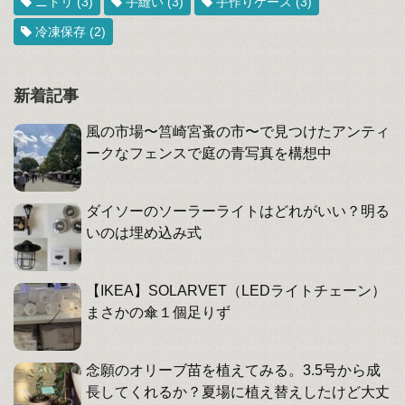
ニトリ
(3)
手縫い
(3)
手作りケース
(3)
冷凍保存
(2)
新着記事
風の市場〜筥崎宮蚤の市〜で見つけたアンティ
ークなフェンスで庭の青写真を構想中
ダイソーのソーラーライトはどれがいい？明る
いのは埋め込み式
【IKEA】SOLARVET（LEDライトチェーン）
まさかの傘１個足りず
念願のオリーブ苗を植えてみる。3.5号から成
長してくれるか？夏場に植え替えしたけど大丈