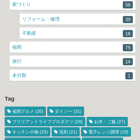
家づくり
58
リフォーム・修理
39
不動産
18
福岡
79
旅行
14
未分類
1
Tag
福岡グルメ
(35)
ダイソー
(31)
ブリリアントライフプロダクツ
(28)
お米・ご飯
(27)
キッチン小物
(23)
洗剤
(21)
電子レンジ調理
(19)