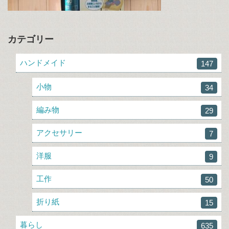
カテゴリー
ハンドメイド
147
小物
34
編み物
29
アクセサリー
7
洋服
9
工作
50
折り紙
15
暮らし
635