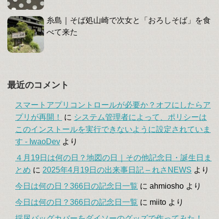
糸島｜そば処山崎で次女と「おろしそば」を食
べて来た
最近のコメント
スマートアプリコントロールが必要か？オフにしたらア
プリが再開！
に
システム管理者によって、ポリシーは
このインストールを実行できないように設定されていま
す - IwaoDev
より
４月19日は何の日？地図の日｜その他記念日・誕生日ま
とめ
に
2025年4月19日の出来事日記 – れさNEWS
より
今日は何の日？366日の記念日一覧
に
ahmiosho
より
今日は何の日？366日の記念日一覧
に
miito
より
採尿バッグカバーをダイソーのグッズで作ってみた！