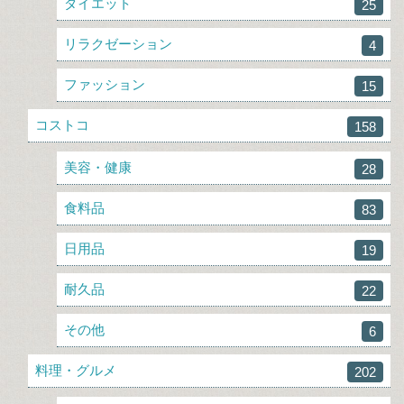
ダイエット
25
リラクゼーション
4
ファッション
15
コストコ
158
美容・健康
28
食料品
83
日用品
19
耐久品
22
その他
6
料理・グルメ
202