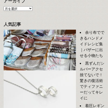
アーカイブ
人気記事
余り布でで
きるハンドメ
イドレシピ集
｜バザーに出
せる小物たち
黒ずんだシ
ルバーアクセ
捨てないで！
驚きの復活術
でティファニ
ーだってキレ
イに
着圧レギン