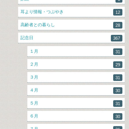
耳より情報・つぶやき
12
高齢者との暮らし
28
記念日
367
１月
31
２月
29
３月
31
４月
30
５月
31
６月
30
７月