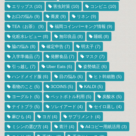
エリップス
(10)
害虫対策
(10)
コンビニ
(10)
お口の悩み
(9)
蕎麦
(9)
リネン
(9)
TEA（お茶）
(9)
福岡コインパーキング情報
(9)
化粧水レビュー
(8)
無印良品
(8)
睡眠
(8)
脇の悩み
(8)
確定申告
(7)
明太子
(7)
入学準備品
(7)
発酵食品
(7)
マスク
(7)
引っ越し
(7)
Uber Eats
(6)
姿勢矯正
(6)
ハンドメイド服
(6)
目の悩み
(6)
ヒト幹細胞
(5)
着物のこと
(5)
3COINS
(5)
KALDI
(5)
ヨーグルト
(5)
ペットボトル利用
(5)
炭酸水
(5)
ナイトブラ
(5)
ソレイアード
(4)
セイロ蒸し
(4)
麻ひも
(4)
ヨガ
(4)
サプリメント
(4)
ミシンの選び方
(4)
青汁
(4)
A4コピー用紙活用
(3)