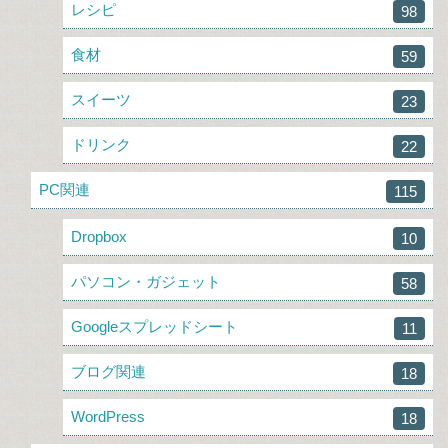
レシピ
98
食材
59
スイーツ
23
ドリンク
22
PC関連
115
Dropbox
10
パソコン・ガジェット
58
Googleスプレッドシート
11
ブログ関連
18
WordPress
18