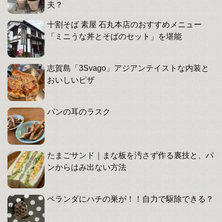
夫？
十割そば 素屋 石丸本店のおすすめメニュー
「ミニうな丼とそばのセット」を堪能
志賀島「3Svago」アジアンテイストな内装と
おいしいピザ
パンの耳のラスク
たまごサンド｜まな板を汚さず作る裏技と、パ
ンからはみ出ない方法
ベランダにハチの巣が！！自力で駆除できる？