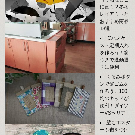
に置く？参考
レイアウトと
おすすめ商品
18選
ICパスケー
ス・定期入れ
を作ろう！窓
つきで通勤通
学に便利
くるみボタ
ンで髪ゴムを
作ろう。100
均のキッドが
便利！ダイソ
ーVSセリア
壁もポスタ
ーも傷をつけ