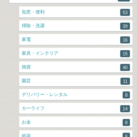
知恵・便利
53
掃除・洗濯
39
家電
16
家具・インテリア
15
雑貨
40
園芸
11
デリバリー・レンタル
8
カーライフ
14
お金
8
娯楽
6