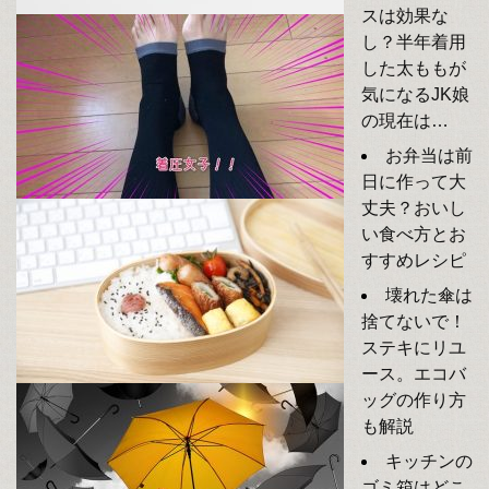
スは効果な
し？半年着用
した太ももが
気になるJK娘
の現在は…
お弁当は前
日に作って大
丈夫？おいし
い食べ方とお
すすめレシピ
壊れた傘は
捨てないで！
ステキにリユ
ース。エコバ
ッグの作り方
も解説
キッチンの
ゴミ箱はどこ