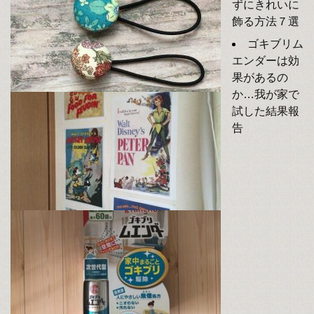
ずにきれいに
飾る方法７選
ゴキブリム
エンダーは効
果があるの
か…我が家で
試した結果報
告