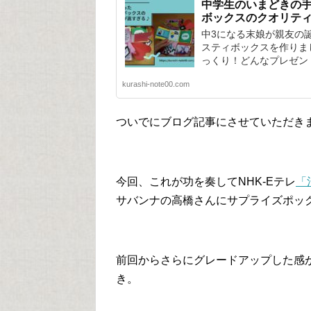
中学生のいまどきの
ボックスのクオリテ
中3になる末娘が親友の
スティボックスを作りま
っくり！どんなプレゼン
kurashi-note00.com
ついでにブログ記事にさせていただき
今回、これが功を奏してNHK-Eテレ
「
サバンナの高橋さんにサプライズポッ
前回からさらにグレードアップした感
き。