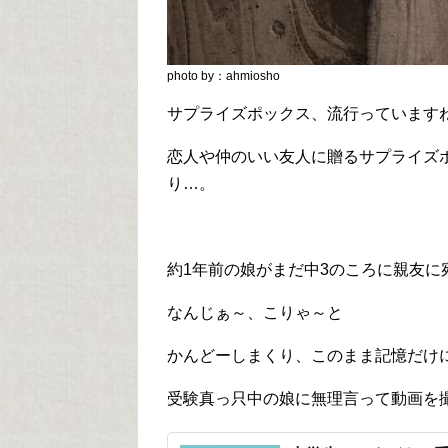
photo by：ahmiosho
サプライズポックス、流行っています
恋人や仲のいい友人に贈るサプライズ
り…。
約1年前の娘がまだ中3のころに親友
なんじぁ～、こりゃ～と
かんどーしまくり、このまま記憶だけ
受験真っ只中の娘に無理言って動画を撮ら