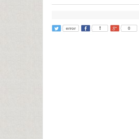
error
0