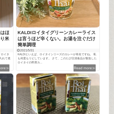
」はほ
KALDIロイタイグリーンカレーライス
り米
は言うほど辛くない。お湯を注ぐだけ
簡単調理
2021/5/31
「ロイタ
KALDIといえば、ロイタイシリーズのカレーが有名ですね。 私
入れて煮
も何度もリピしています。 さて、このたび日清食品が製造した
ロイタイの即席カ...
more≫
Read more≫