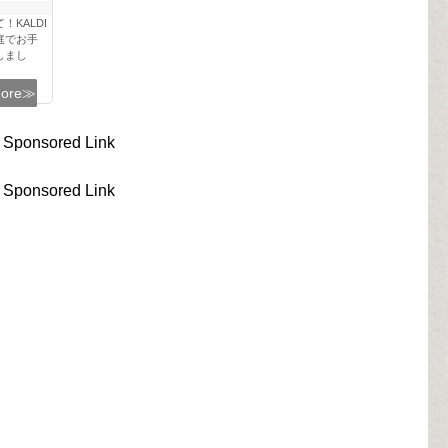
KALDI
庭でお手
しまし
more≫
Sponsored Link
Sponsored Link