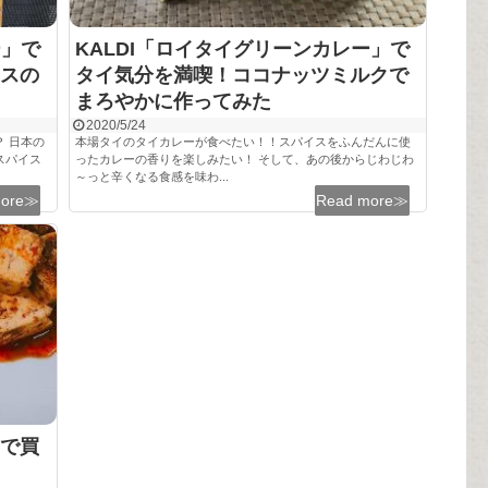
ー」で
KALDI「ロイタイグリーンカレー」で
スの
タイ気分を満喫！ココナッツミルクで
まろやかに作ってみた
2020/5/24
 日本の
本場タイのタイカレーが食べたい！！スパイスをふんだんに使
スパイス
ったカレーの香りを楽しみたい！ そして、あの後からじわじわ
～っと辛くなる食感を味わ...
more≫
Read more≫
で買