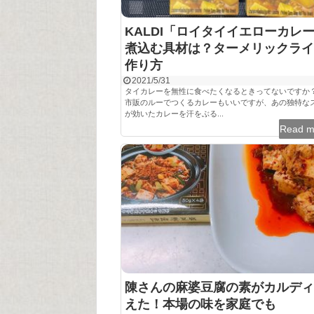
KALDI「ロイタイイエローカレ
煮込む具材は？ターメリックライ
作り方
2021/5/31
タイカレーを無性に食べたくなるときってないですか？
市販のルーでつくるカレーもいいですが、あの独特な
が効いたカレーを汗をぶる...
Read 
陳さんの麻婆豆腐の素がカルディ
えた！本場の味を家庭でも