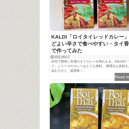
KALDI「ロイタイレッドカレー
どよい辛さで食べやすい・タイ香
で作ってみた
2021/6/17
自宅で簡単に本場のタイカレーを味わえる、KALDIの
イ」シリーズのカレーはとても便利。 調理法も具材を
込むだけと、超簡単！...
Read 