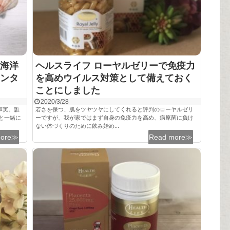
海洋
ヘルスライフ ローヤルゼリーで免疫力
ンタ
を高めウイルス対策として備えておく
ことにしました
2020/3/28
事実。誰
若さを保つ、肌をツヤツヤにしてくれると評判のローヤルゼリ
と一緒に
ーですが、我が家ではまず自身の免疫力を高め、病原菌に負け
ない体づくりのために飲み始め...
more≫
Read more≫