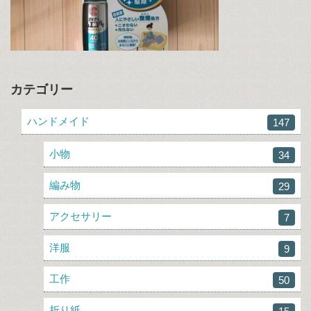
カテゴリー
ハンドメイド
147
小物
34
編み物
29
アクセサリー
7
洋服
9
工作
50
折り紙