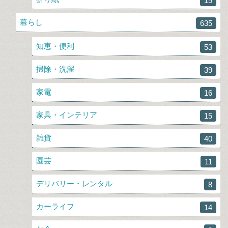
15
暮らし
635
知恵・便利
53
掃除・洗濯
39
家電
16
家具・インテリア
15
雑貨
40
園芸
11
デリバリー・レンタル
8
カーライフ
14