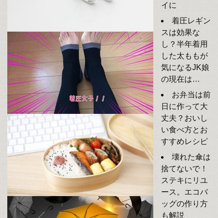
イに
着圧レギン
スは効果な
し？半年着用
した太ももが
気になるJK娘
の現在は…
お弁当は前
日に作って大
丈夫？おいし
い食べ方とお
すすめレシピ
壊れた傘は
捨てないで！
ステキにリユ
ース。エコバ
ッグの作り方
も解説