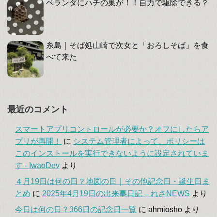
ベランダにハチの巣が！！自力で駆除できる？
糸島｜そば処山崎で次女と「おろしそば」を食
べて来た
最近のコメント
スマートアプリコントロールが必要か？オフにしたらア
プリが再開！
に
システム管理者によって、ポリシーは
このインストールを実行できないように設定されていま
す - IwaoDev
より
４月19日は何の日？地図の日｜その他記念日・誕生日ま
とめ
に
2025年4月19日の出来事日記 – れさNEWS
より
今日は何の日？366日の記念日一覧
に
ahmiosho
より