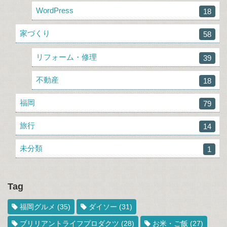
WordPress
18
家づくり
58
リフォーム・修理
39
不動産
18
福岡
79
旅行
14
未分類
1
Tag
福岡グルメ
(35)
ダイソー
(31)
ブリリアントライフプロダクツ
(28)
お米・ご飯
(27)