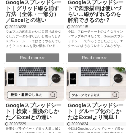
Googleスプレッドシー
Googleスプレッドシー
ト｜グリッド線を消す
トで図形描画は使いづ
方法（全体・一部分）
らい…線がずれるのを
／Excelとの違い
解消できるのか？
2022/4/28
2020/11/5
ウェブ上の画面みたいに目盛り線をな
今回、フローチャートのようなマイン
くしたデータを作りたいと思ったとき
ドマップを作りたくて、Googleスプレ
スプレッドシートではどうやるんでし
ッドシートで作ろうとしたところ、エ
ょう？ エクエルを使い慣れている...
クセルのようなフレキシブルさがな...
Read more≫
Read more≫
Googleスプレッドシー
Googleスプレッドシー
ト｜検索・置換のしか
ト｜グループ化のしか
た／Excelとの違い
たはExcelより簡単！
2020/5/29
2020/4/24
仕事やプライベートで日々大量に届く
今回はGoogleスプレッドシートで表を