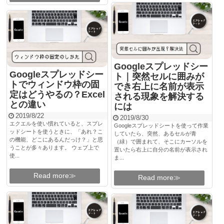
Googleスプレッドシー
Googleスプレッドシー
ト｜突然セルに囲みが
トでウィンドウ枠の固
でき右上に名前が表示
定はどうやるの？Excel
される現象を解決する
との違い
には
2019/8/22
2019/8/30
エクエルを使い慣れていると、スプレ
Googleスプレッドシートを使って作業
ッドシートを使うときに、「あれ？こ
していたら、突然、あるセルが青
の機能、どこにあるんだっけ？」と思
（緑）で囲まれて、そこにカーソルを
うことが多々あります。 ウェブ上で
置いたら右上に自分の名前が表示され
使...
ま...
Read more≫
Read more≫