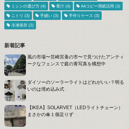
ミシンの選び方
(4)
青汁
(4)
A4コピー用紙活用
(3)
ニトリ
(3)
手縫い
(3)
手作りケース
(3)
冷凍保存
(2)
新着記事
風の市場〜筥崎宮蚤の市〜で見つけたアンティ
ークなフェンスで庭の青写真を構想中
ダイソーのソーラーライトはどれがいい？明る
いのは埋め込み式
【IKEA】SOLARVET（LEDライトチェーン）
まさかの傘１個足りず