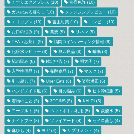
くすりエクスプレス
(10)
合宿免許
(10)
ガスのある暮らし
(10)
クレンジングレビュー
(10)
エリップス
(10)
害虫対策
(10)
コンビニ
(10)
お口の悩み
(9)
蕎麦
(9)
リネン
(9)
TEA（お茶）
(9)
福岡コインパーキング情報
(9)
化粧水レビュー
(8)
無印良品
(8)
睡眠
(8)
脇の悩み
(8)
確定申告
(7)
明太子
(7)
入学準備品
(7)
発酵食品
(7)
マスク
(7)
引っ越し
(7)
Uber Eats
(6)
姿勢矯正
(6)
ハンドメイド服
(6)
目の悩み
(6)
ヒト幹細胞
(5)
着物のこと
(5)
3COINS
(5)
KALDI
(5)
ヨーグルト
(5)
ペットボトル利用
(5)
炭酸水
(5)
ナイトブラ
(5)
ソレイアード
(4)
セイロ蒸し
(4)
麻ひも
(4)
ヨガ
(4)
サプリメント
(4)