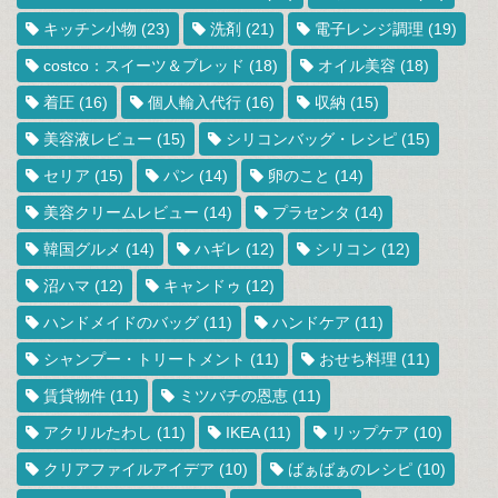
キッチン小物
(23)
洗剤
(21)
電子レンジ調理
(19)
costco：スイーツ＆ブレッド
(18)
オイル美容
(18)
着圧
(16)
個人輸入代行
(16)
収納
(15)
美容液レビュー
(15)
シリコンバッグ・レシピ
(15)
セリア
(15)
パン
(14)
卵のこと
(14)
美容クリームレビュー
(14)
プラセンタ
(14)
韓国グルメ
(14)
ハギレ
(12)
シリコン
(12)
沼ハマ
(12)
キャンドゥ
(12)
ハンドメイドのバッグ
(11)
ハンドケア
(11)
シャンプー・トリートメント
(11)
おせち料理
(11)
賃貸物件
(11)
ミツバチの恩恵
(11)
アクリルたわし
(11)
IKEA
(11)
リップケア
(10)
クリアファイルアイデア
(10)
ばぁばぁのレシピ
(10)