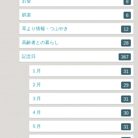
お金
8
娯楽
6
耳より情報・つぶやき
12
高齢者との暮らし
28
記念日
367
１月
31
２月
29
３月
31
４月
30
５月
31