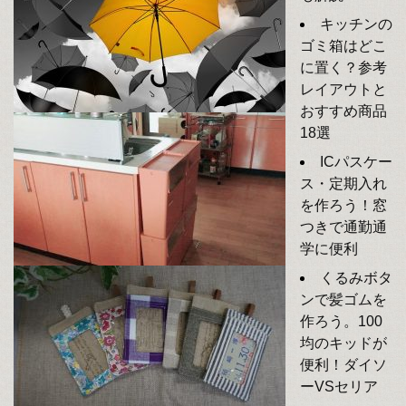
キッチンの
ゴミ箱はどこ
に置く？参考
レイアウトと
おすすめ商品
18選
ICパスケー
ス・定期入れ
を作ろう！窓
つきで通勤通
学に便利
くるみボタ
ンで髪ゴムを
作ろう。100
均のキッドが
便利！ダイソ
ーVSセリア