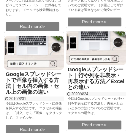
メールでこれは重要と思うものは、コ
グループ化して見やすくする方法につ
ピペしてスプレッドシートに保存して
いてのご説明です。（例題として挙げ
おります。 メールでも検索機能はあ
ている表は適当なもので架空のデー...
り...
Read more≫
Read more≫
Googleスプレッドシー
Googleスプレッドシー
ト｜行や列を非表示・
トで画像を挿入する方
再表示する方法／Excel
法｜セル内の画像・セ
との違い
ル上の画像の違い
2020/4/24
2019/8/31
今回はGoogleスプレッドシートの行や
今回はGoogleスプレッドシートに画像
列を非表示にする方法と、再表示した
を挿入する方法です。 エクセルの場合
いときの方法についてのご説明です。
は、 「挿入」から「画像」をクリック
エクセルの場合は、 ...
して、ファイルか...
Read more≫
Read more≫