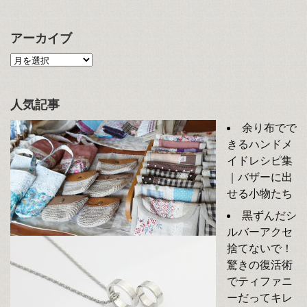
アーカイブ
人気記事
余り布でで
きるハンドメ
イドレシピ集
｜バザーに出
せる小物たち
黒ずんだシ
ルバーアクセ
捨てないで！
驚きの復活術
でティファニ
ーだってキレ