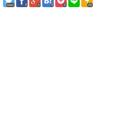
error
0
0
29