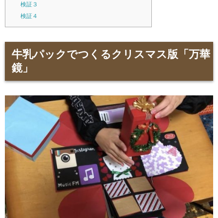
検証３
検証４
牛乳パックでつくるクリスマス版「万華
鏡」