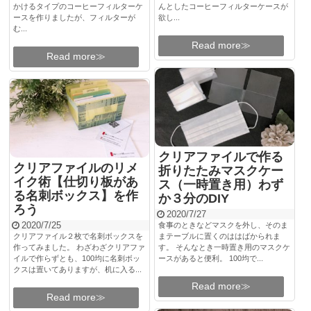
かけるタイプのコーヒーフィルターケ
んとしたコーヒーフィルターケースが
ースを作りましたが、フィルターが
欲し...
む...
Read more≫
Read more≫
クリアファイルで作る
クリアファイルのリメ
折りたたみマスクケー
イク術【仕切り板があ
ス（一時置き用）わず
る名刺ボックス】を作
か３分のDIY
ろう
2020/7/27
2020/7/25
食事のときなどマスクを外し、そのま
クリアファイル２枚で名刺ボックスを
まテーブルに置くのははばかられま
作ってみました。 わざわざクリアファ
す。 そんなとき一時置き用のマスクケ
イルで作らずとも、100均に名刺ボッ
ースがあると便利。 100均で...
クスは置いてありますが、机に入る...
Read more≫
Read more≫