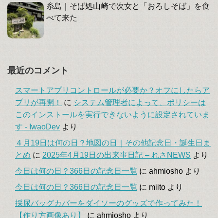
糸島｜そば処山崎で次女と「おろしそば」を食
べて来た
最近のコメント
スマートアプリコントロールが必要か？オフにしたらア
プリが再開！
に
システム管理者によって、ポリシーは
このインストールを実行できないように設定されていま
す - IwaoDev
より
４月19日は何の日？地図の日｜その他記念日・誕生日ま
とめ
に
2025年4月19日の出来事日記 – れさNEWS
より
今日は何の日？366日の記念日一覧
に
ahmiosho
より
今日は何の日？366日の記念日一覧
に
miito
より
採尿バッグカバーをダイソーのグッズで作ってみた！
【作り方画像あり】
に
ahmiosho
より