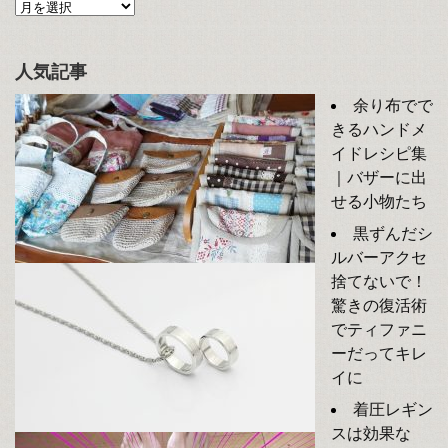
人気記事
余り布でで
きるハンドメ
イドレシピ集
｜バザーに出
せる小物たち
黒ずんだシ
ルバーアクセ
捨てないで！
驚きの復活術
でティファニ
ーだってキレ
イに
着圧レギン
スは効果な