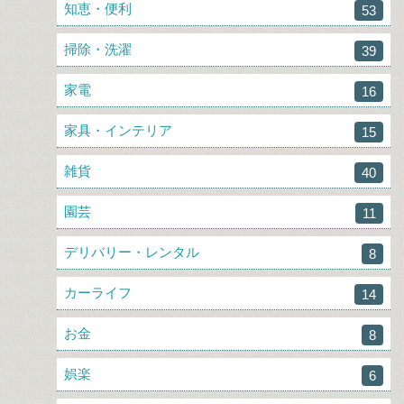
知恵・便利
53
掃除・洗濯
39
家電
16
家具・インテリア
15
雑貨
40
園芸
11
デリバリー・レンタル
8
カーライフ
14
お金
8
娯楽
6