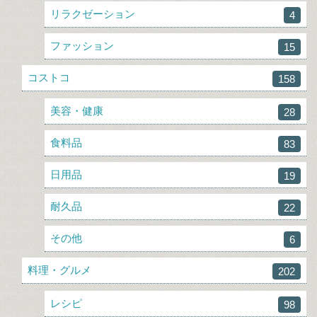
リラクゼーション
4
ファッション
15
コストコ
158
美容・健康
28
食料品
83
日用品
19
耐久品
22
その他
6
料理・グルメ
202
レシピ
98