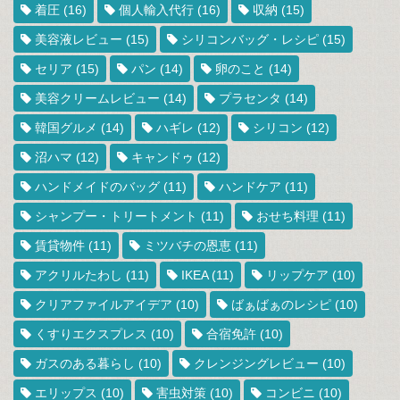
着圧
(16)
個人輸入代行
(16)
収納
(15)
美容液レビュー
(15)
シリコンバッグ・レシピ
(15)
セリア
(15)
パン
(14)
卵のこと
(14)
美容クリームレビュー
(14)
プラセンタ
(14)
韓国グルメ
(14)
ハギレ
(12)
シリコン
(12)
沼ハマ
(12)
キャンドゥ
(12)
ハンドメイドのバッグ
(11)
ハンドケア
(11)
シャンプー・トリートメント
(11)
おせち料理
(11)
賃貸物件
(11)
ミツバチの恩恵
(11)
アクリルたわし
(11)
IKEA
(11)
リップケア
(10)
クリアファイルアイデア
(10)
ばぁばぁのレシピ
(10)
くすりエクスプレス
(10)
合宿免許
(10)
ガスのある暮らし
(10)
クレンジングレビュー
(10)
エリップス
(10)
害虫対策
(10)
コンビニ
(10)