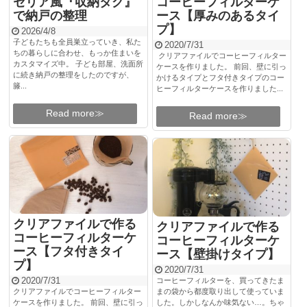
セリア風『収納タグ』
コーヒーフィルターケ
で納戸の整理
ース【厚みのあるタイ
プ】
2026/4/8
子どもたちも全員巣立っていき、私た
2020/7/31
ちの暮らしに合わせ、もっか住まいを
クリアファイルでコーヒーフィルター
カスタマイズ中。 子ども部屋、洗面所
ケースを作りました。 前回、壁に引っ
に続き納戸の整理をしたのですが、
かけるタイプとフタ付きタイプのコー
籐...
ヒーフィルターケースを作りました...
Read more≫
Read more≫
クリアファイルで作る
クリアファイルで作る
コーヒーフィルターケ
コーヒーフィルターケ
ース【フタ付きタイ
ース【壁掛けタイプ】
プ】
2020/7/31
2020/7/31
コーヒーフィルターを、買ってきたま
クリアファイルでコーヒーフィルター
まの袋から都度取り出して使っていま
ケースを作りました。 前回、壁に引っ
した。しかしなんか味気ない…。ちゃ