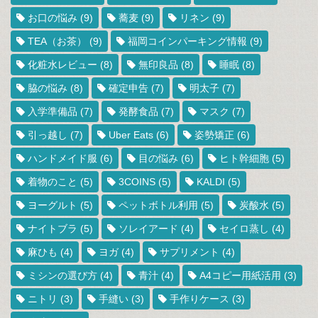
お口の悩み
(9)
蕎麦
(9)
リネン
(9)
TEA（お茶）
(9)
福岡コインパーキング情報
(9)
化粧水レビュー
(8)
無印良品
(8)
睡眠
(8)
脇の悩み
(8)
確定申告
(7)
明太子
(7)
入学準備品
(7)
発酵食品
(7)
マスク
(7)
引っ越し
(7)
Uber Eats
(6)
姿勢矯正
(6)
ハンドメイド服
(6)
目の悩み
(6)
ヒト幹細胞
(5)
着物のこと
(5)
3COINS
(5)
KALDI
(5)
ヨーグルト
(5)
ペットボトル利用
(5)
炭酸水
(5)
ナイトブラ
(5)
ソレイアード
(4)
セイロ蒸し
(4)
麻ひも
(4)
ヨガ
(4)
サプリメント
(4)
ミシンの選び方
(4)
青汁
(4)
A4コピー用紙活用
(3)
ニトリ
(3)
手縫い
(3)
手作りケース
(3)