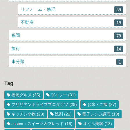
リフォーム・修理
39
不動産
18
福岡
79
旅行
14
未分類
1
Tag
福岡グルメ
(35)
ダイソー
(31)
ブリリアントライフプロダクツ
(28)
お米・ご飯
(27)
キッチン小物
(23)
洗剤
(21)
電子レンジ調理
(19)
costco：スイーツ＆ブレッド
(18)
オイル美容
(18)