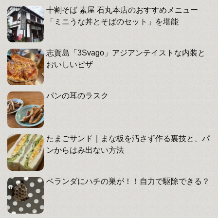
十割そば 素屋 石丸本店のおすすめメニュー
「ミニうな丼とそばのセット」を堪能
志賀島「3Svago」アジアンテイストな内装と
おいしいピザ
パンの耳のラスク
たまごサンド｜まな板を汚さず作る裏技と、パ
ンからはみ出ない方法
ベランダにハチの巣が！！自力で駆除できる？