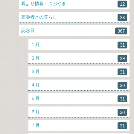
耳より情報・つぶやき
12
高齢者との暮らし
28
記念日
367
１月
31
２月
29
３月
31
４月
30
５月
31
６月
30
７月
31