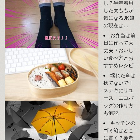
し？半年着用
した太ももが
気になるJK娘
の現在は…
お弁当は前
日に作って大
丈夫？おいし
い食べ方とお
すすめレシピ
壊れた傘は
捨てないで！
ステキにリユ
ース。エコバ
ッグの作り方
も解説
キッチンの
ゴミ箱はどこ
に置く？参考