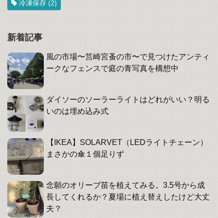
冷凍保存
(2)
新着記事
風の市場〜筥崎宮蚤の市〜で見つけたアンティ
ークなフェンスで庭の青写真を構想中
ダイソーのソーラーライトはどれがいい？明る
いのは埋め込み式
【IKEA】SOLARVET（LEDライトチェーン）
まさかの傘１個足りず
念願のオリーブ苗を植えてみる。3.5号から成
長してくれるか？夏場に植え替えしたけど大丈
夫？