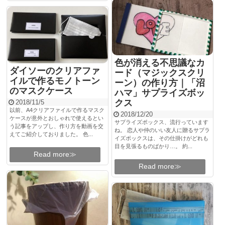
色が消える不思議なカ
ダイソーのクリアファ
ード（マジックスクリ
イルで作るモノトーン
ーン）の作り方｜「沼
のマスクケース
ハマ」サプライズボッ
クス
2018/11/5
以前、A4クリアファイルで作るマスク
2018/12/20
ケースが意外とおしゃれで使えるとい
サプライズポックス、流行っています
う記事をアップし、作り方を動画を交
ね。 恋人や仲のいい友人に贈るサプラ
えてご紹介しておりました。 色...
イズポックスは、その仕掛けがどれも
目を見張るものばかり…。 約...
Read more≫
Read more≫