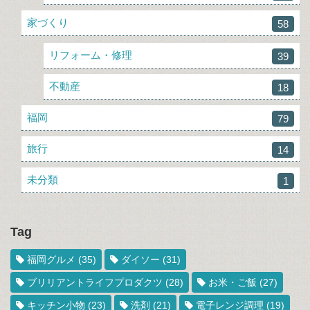
家づくり
58
リフォーム・修理
39
不動産
18
福岡
79
旅行
14
未分類
1
Tag
福岡グルメ
(35)
ダイソー
(31)
ブリリアントライフプロダクツ
(28)
お米・ご飯
(27)
キッチン小物
(23)
洗剤
(21)
電子レンジ調理
(19)