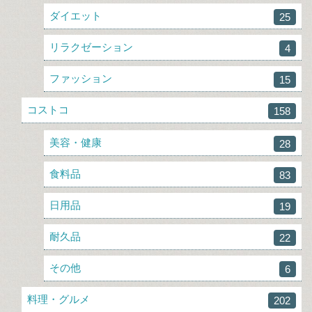
ダイエット
25
リラクゼーション
4
ファッション
15
コストコ
158
美容・健康
28
食料品
83
日用品
19
耐久品
22
その他
6
料理・グルメ
202