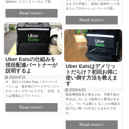
(iphone）にインストールして使...
るまでの手順と、初回に絶対行って頂
きたいプロモーションコードの取...
Read more≫
Read more≫
Uber Eatsの仕組みを
現役配達パートナーが
Uber Eatsはデメリッ
説明するよ
トだらけ？初回お得に
使い倒す方法を教えま
2020/4/15
今、流行りのUber Eats（ウーバーイ
す
ーツ）は、海外発のフードデリバリー
2020/4/15
のマッチングサービスです。 自宅、ま
緊急事態宣言が発令され、不要不急の
たは職場などでファミレ...
外出はしないよう政府から要請がきま
した。 ついては家にいることが感染を
Read more≫
拡げない唯一の方法となるわけです
が...
Read more≫