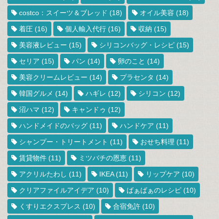
costco：スイーツ＆ブレッド
(18)
オイル美容
(18)
着圧
(16)
個人輸入代行
(16)
収納
(15)
美容液レビュー
(15)
シリコンバッグ・レシピ
(15)
セリア
(15)
パン
(14)
卵のこと
(14)
美容クリームレビュー
(14)
プラセンタ
(14)
韓国グルメ
(14)
ハギレ
(12)
シリコン
(12)
沼ハマ
(12)
キャンドゥ
(12)
ハンドメイドのバッグ
(11)
ハンドケア
(11)
シャンプー・トリートメント
(11)
おせち料理
(11)
賃貸物件
(11)
ミツバチの恩恵
(11)
アクリルたわし
(11)
IKEA
(11)
リップケア
(10)
クリアファイルアイデア
(10)
ばぁばぁのレシピ
(10)
くすりエクスプレス
(10)
合宿免許
(10)