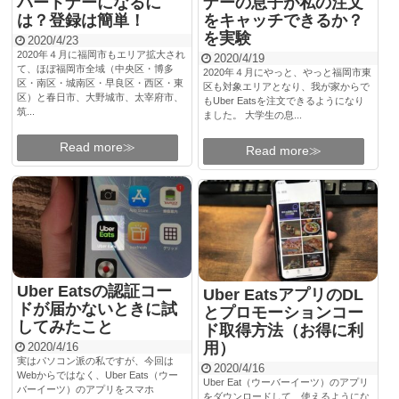
パートナーになるに
ナーの息子が私の注文
は？登録は簡単！
をキャッチできるか？
を実験
2020/4/23
2020年４月に福岡市もエリア拡大され
2020/4/19
て、ほぼ福岡市全域（中央区・博多
2020年４月にやっと、やっと福岡市東
区・南区・城南区・早良区・西区・東
区も対象エリアとなり、我が家からで
区）と春日市、大野城市、太宰府市、
もUber Eatsを注文できるようになり
筑...
ました。 大学生の息...
Read more≫
Read more≫
Uber Eatsの認証コー
Uber EatsアプリのDL
ドが届かないときに試
とプロモーションコー
してみたこと
ド取得方法（お得に利
用）
2020/4/16
実はパソコン派の私ですが、今回は
2020/4/16
Webからではなく、Uber Eats（ウー
Uber Eat（ウーバーイーツ）のアプリ
バーイーツ）のアプリをスマホ
をダウンロードして、使えるようにな