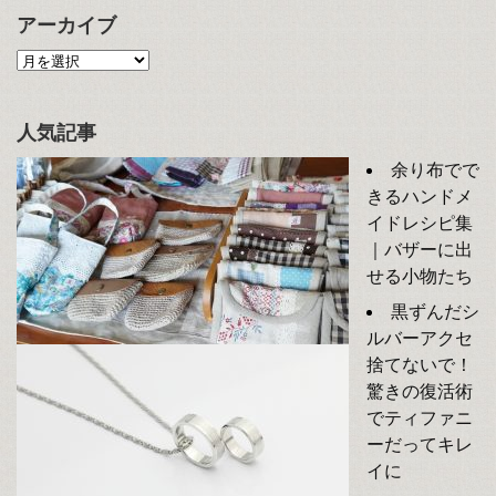
アーカイブ
人気記事
余り布でで
きるハンドメ
イドレシピ集
｜バザーに出
せる小物たち
黒ずんだシ
ルバーアクセ
捨てないで！
驚きの復活術
でティファニ
ーだってキレ
イに