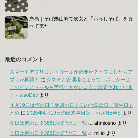
糸島｜そば処山崎で次女と「おろしそば」を食
べて来た
最近のコメント
スマートアプリコントロールが必要か？オフにしたらア
プリが再開！
に
システム管理者によって、ポリシーは
このインストールを実行できないように設定されていま
す - IwaoDev
より
４月19日は何の日？地図の日｜その他記念日・誕生日ま
とめ
に
2025年4月19日の出来事日記 – れさNEWS
より
今日は何の日？366日の記念日一覧
に
ahmiosho
より
今日は何の日？366日の記念日一覧
に
miito
より