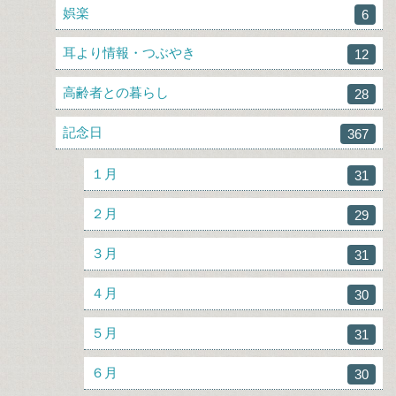
娯楽
6
耳より情報・つぶやき
12
高齢者との暮らし
28
記念日
367
１月
31
２月
29
３月
31
４月
30
５月
31
６月
30