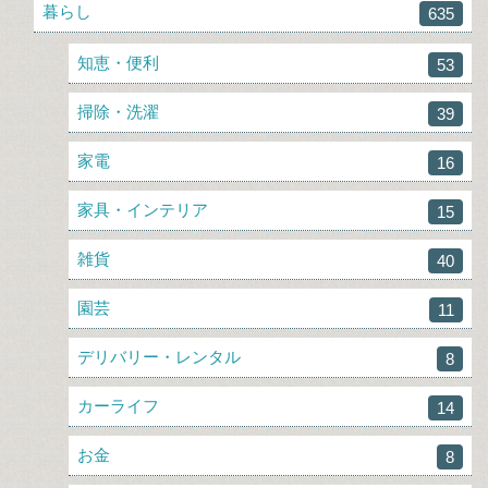
暮らし
635
知恵・便利
53
掃除・洗濯
39
家電
16
家具・インテリア
15
雑貨
40
園芸
11
デリバリー・レンタル
8
カーライフ
14
お金
8