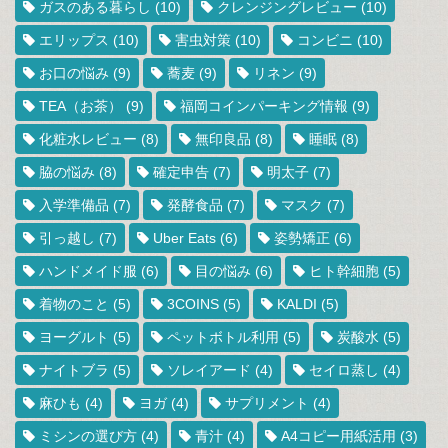
ガスのある暮らし
(10)
クレンジングレビュー
(10)
エリップス
(10)
害虫対策
(10)
コンビニ
(10)
お口の悩み
(9)
蕎麦
(9)
リネン
(9)
TEA（お茶）
(9)
福岡コインパーキング情報
(9)
化粧水レビュー
(8)
無印良品
(8)
睡眠
(8)
脇の悩み
(8)
確定申告
(7)
明太子
(7)
入学準備品
(7)
発酵食品
(7)
マスク
(7)
引っ越し
(7)
Uber Eats
(6)
姿勢矯正
(6)
ハンドメイド服
(6)
目の悩み
(6)
ヒト幹細胞
(5)
着物のこと
(5)
3COINS
(5)
KALDI
(5)
ヨーグルト
(5)
ペットボトル利用
(5)
炭酸水
(5)
ナイトブラ
(5)
ソレイアード
(4)
セイロ蒸し
(4)
麻ひも
(4)
ヨガ
(4)
サプリメント
(4)
ミシンの選び方
(4)
青汁
(4)
A4コピー用紙活用
(3)