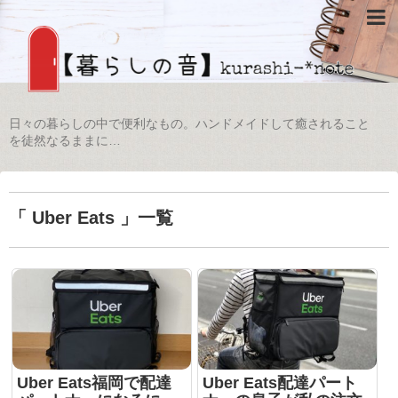
日々の暮らしの中で便利なもの。ハンドメイドして癒されること
を徒然なるままに…
「 Uber Eats 」一覧
Uber Eats福岡で配達
Uber Eats配達パート