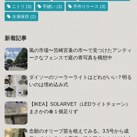
ニトリ
(3)
手縫い
(3)
手作りケース
(3)
冷凍保存
(2)
新着記事
風の市場〜筥崎宮蚤の市〜で見つけたアンティ
ークなフェンスで庭の青写真を構想中
ダイソーのソーラーライトはどれがいい？明る
いのは埋め込み式
【IKEA】SOLARVET（LEDライトチェーン）
まさかの傘１個足りず
念願のオリーブ苗を植えてみる。3.5号から成