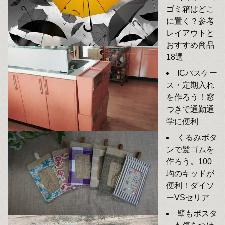
ゴミ箱はどこ
に置く？参考
レイアウトと
おすすめ商品
18選
ICパスケー
ス・定期入れ
を作ろう！窓
つきで通勤通
学に便利
くるみボタ
ンで髪ゴムを
作ろう。100
均のキッドが
便利！ダイソ
ーVSセリア
壁もポスタ