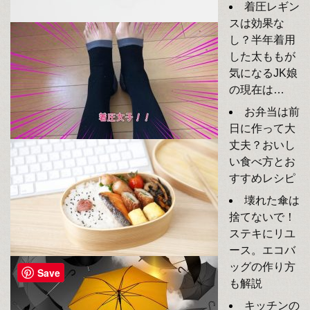
着圧レギン
スは効果な
し？半年着用
した太ももが
気になるJK娘
の現在は…
お弁当は前
日に作って大
丈夫？おいし
い食べ方とお
すすめレシピ
壊れた傘は
捨てないで！
ステキにリユ
ース。エコバ
ッグの作り方
Save
も解説
キッチンの