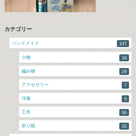
カテゴリー
ハンドメイド
147
小物
34
編み物
29
アクセサリー
7
洋服
9
工作
50
折り紙
15