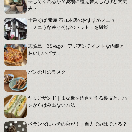
長してくれるか？夏場に植え替えしたけど大丈
夫？
十割そば 素屋 石丸本店のおすすめメニュー
「ミニうな丼とそばのセット」を堪能
志賀島「3Svago」アジアンテイストな内装と
おいしいピザ
パンの耳のラスク
たまごサンド｜まな板を汚さず作る裏技と、パ
ンからはみ出ない方法
ベランダにハチの巣が！！自力で駆除できる？