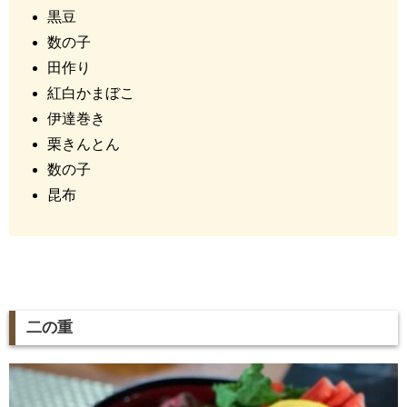
黒豆
数の子
田作り
紅白かまぼこ
伊達巻き
栗きんとん
数の子
昆布
二の重