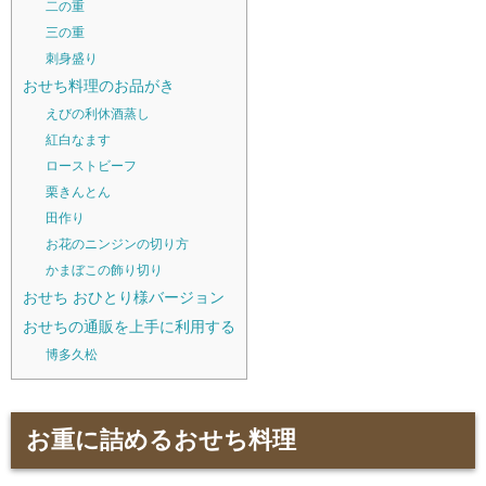
二の重
三の重
刺身盛り
おせち料理のお品がき
えびの利休酒蒸し
紅白なます
ローストビーフ
栗きんとん
田作り
お花のニンジンの切り方
かまぼこの飾り切り
おせち おひとり様バージョン
おせちの通販を上手に利用する
博多久松
お重に詰めるおせち料理