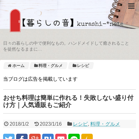
日々の暮らしの中で便利なもの。ハンドメイドして癒されること
を徒然なるままに…
ホーム
料理・グルメ
レシピ
当ブログは広告を掲載しています
おせち料理は簡単に作れる！失敗しない盛り付
け方｜人気通販もご紹介
2018/1/2
2023/1/16
レシピ
,
料理・グルメ