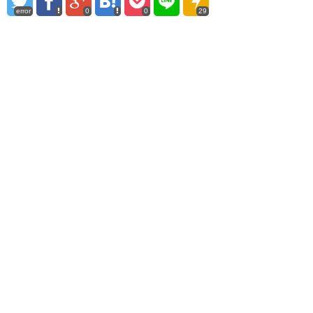
error
0
0
29