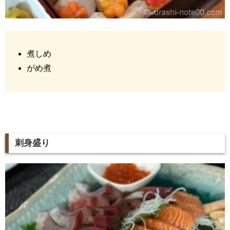
煮しめ
がめ煮
刺身盛り