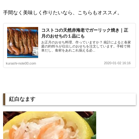
手間なく美味しく作りたいなら、こちらもオススメ。
コストコの天然赤海老でガーリック焼き｜正
月のおせちの１品にも
お正月のおせち料理、作っていますか？ 統計によると各家
庭の約85％が仕出しのおせちを注文しています。手軽で簡
単だし、食材をあれこれ揃える必...
2020-01-02 16:16
kurashi-note00.com
紅白なます