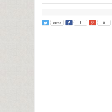
error
0