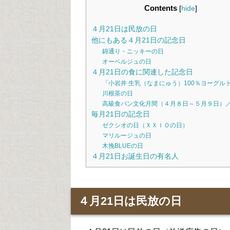
Contents
[
hide
]
４月21日は民放の日
他にもある４月21日の記念日
錦通り・ニッキーの日
オーベルジュの日
４月21日の食に関連した記念日
「小岩井 生乳（なまにゅう）100％ヨーグル
川根茶の日
高級食パン文化月間（４月８日～５月９日）
毎月21日の記念日
ゼクシオの日（ＸＸＩＯの日）
マリルージュの日
木挽BLUEの日
４月21日お誕生日の有名人
４月21日は民放の日