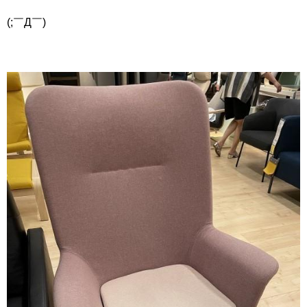
(;￣Д￣)