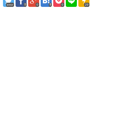
error
0
0
29