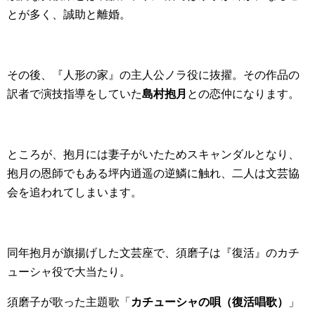
とが多く、誠助と離婚。
その後、『人形の家』の主人公ノラ役に抜擢。その作品の
訳者で演技指導をしていた
島村抱月
との恋仲になります。
ところが、抱月には妻子がいたためスキャンダルとなり、
抱月の恩師でもある坪内逍遥の逆鱗に触れ、二人は文芸協
会を追われてしまいます。
同年抱月が旗揚げした文芸座で、須磨子は『復活』のカチ
ューシャ役で大当たり。
須磨子が歌った主題歌「
カチューシャの唄（復活唱歌）
」