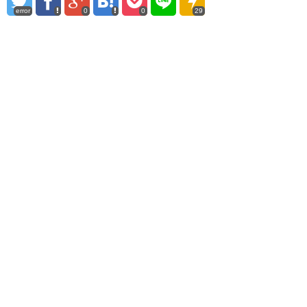
error
0
0
29