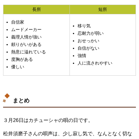
長所
短所
自信家
移り気
ムードメーカー
忍耐力が弱い
義理人情が強い
おせっかい
頼りがいがある
自信がない
熱意に溢れている
強情
度胸がある
人に流されやすい
優しい
まとめ
３月26日はカチューシャの唄の日です。
松井須磨子さんの唄声は、少し寂し気で、なんとなく切な