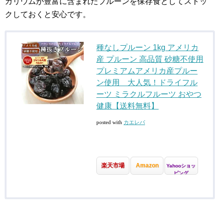
カリウムが豊富に含まれたプルーンを保存食としてストッ
クしておくと安心です。
種なしプルーン 1kg アメリカ
産 プルーン 高品質 砂糖不使用
プレミアムアメリカ産プルー
ン使用 大人気！ドライフル
ーツ ミラクルフルーツ おやつ
健康【送料無料】
posted with
カエレバ
楽天市場
Amazon
Yahooショッ
ピング