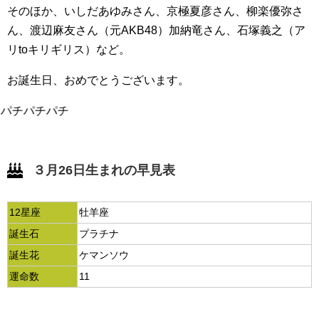
そのほか、いしだあゆみさん、京極夏彦さん、柳楽優弥さ
ん、渡辺麻友さん（元AKB48）加納竜さん、石塚義之（ア
リtoキリギリス）など。
お誕生日、おめでとうございます。
パチパチパチ
３月26日生まれの早見表
12星座
牡羊座
誕生石
プラチナ
誕生花
ケマンソウ
運命数
11