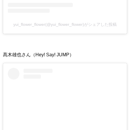
yui_flower_flower(@yui_flower_flower)がシェアした投稿
髙木雄也さん（Hey! Say! JUMP）