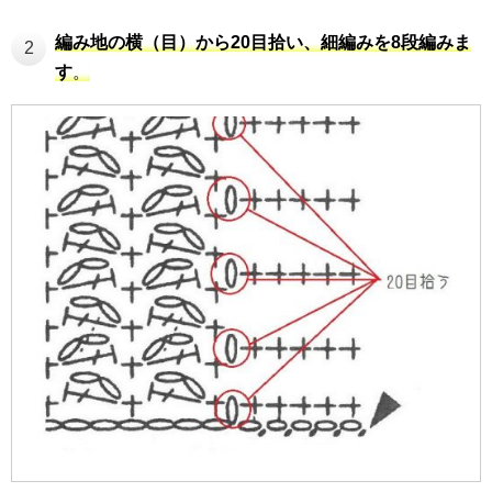
編み地の横（目）から20目拾い、細編みを8段編みま
2
す
。