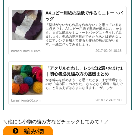
A4コピー用紙の型紙で作るミニトートバ
ッグ
「型紙がないから作品を作れない」と思っている方
に必見です。A4コピー用紙で型紙が簡単におこせま
す。まずは簡単なミニトートバッグにトライしてみ
ましょう。型紙の基本形ができたらあとは好きなよ
うにアレンジを加えて作ると作品の幅が広がりま
す。一緒に作ってみましょう。
2017-02-04 10:16
kurashi-note00.com
「アクリルたわし」レシピ12選+おまけ1
｜初心者必見編み方の基礎まとめ
かぎ編みを始めよう！と思ったとき、まず遭遇する
のが「編み図」のみかた。 なんとなく適当に編んで
も、とりあえずはさまになります。 が、しか...
2018-12-24 21:09
kurashi-note00.com
＼他にも小物の編み方などチェックしてみて！／
編み物