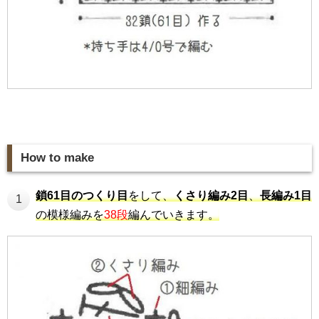
How to make
鎖61目のつくり目
をして、
くさり編み2目
、
長編み1目
1
の模様編みを
38段
編んでいきます。