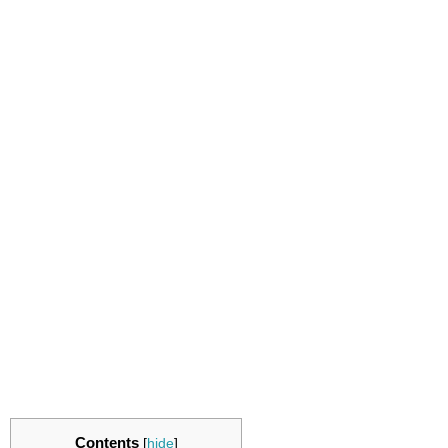
Contents
[
hide
]