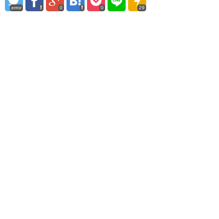
error
0
0
29