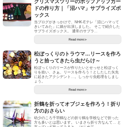
クリスマスツリーのポップアップカー
ドの作り方｜「沼ハマ」サプライズボ
ックス
当ブログがきっかけで、NHK-Eテレ「沼にハマって
きいてみた」に娘が出演しました。 そこで紹介した
サプライズボックス。 通常のサプラ...
Read more≫
松ぼっくりのトラウマ…リースを作ろ
うと拾ってきたら虫だらけ～
松ぼっくりのリースが作りたいとせっせと松ぼっく
りを拾い、さぁ、リースを作ろう！としたした矢先
に起きたアクシデント…。しっかり虫処理をしまし
ょう。
Read more≫
折鶴を折ってオブジェを作ろう！折り
方のおさらい
幼少のころ千羽鶴などの折り鶴を学校などで折った
方も多いとは思います。 いまさら折り方なんて… と
言っていざ折ってみると、 はじめ三...