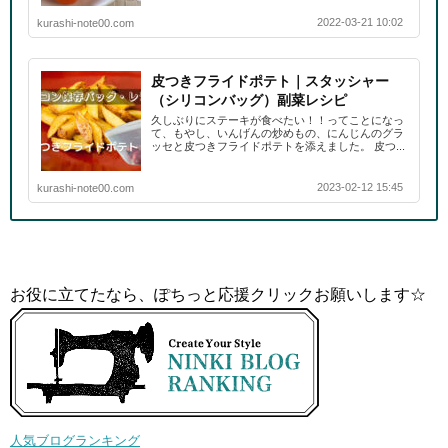
2022-03-21 10:02
kurashi-note00.com
皮つきフライドポテト｜スタッシャー
（シリコンバッグ）副菜レシピ
久しぶりにステーキが食べたい！！ってことになっ
て、もやし、いんげんの炒めもの、にんじんのグラ
ッセと皮つきフライドポテトを添えました。 皮つ...
2023-02-12 15:45
kurashi-note00.com
お役に立てたなら、ぽちっと応援クリックお願いします☆
人気ブログランキング