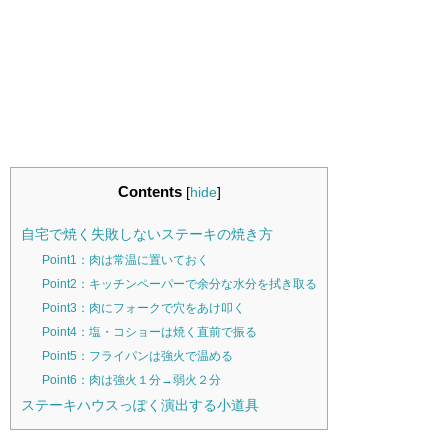
Contents
[
hide
]
自宅で焼く失敗しないステーキの焼き方
Point1：肉は常温に置いておく
Point2：キッチンペーパーで余分な水分を拭き取る
Point3：肉にフォークで穴をあけ叩く
Point4：塩・コショーは焼く直前で振る
Point5：フライパンは強火で温める
Point6：肉は強火１分→弱火２分
ステーキハウスっぽく演出する小道具