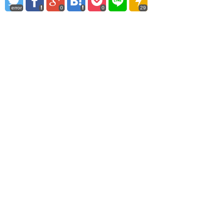
error
0
0
29