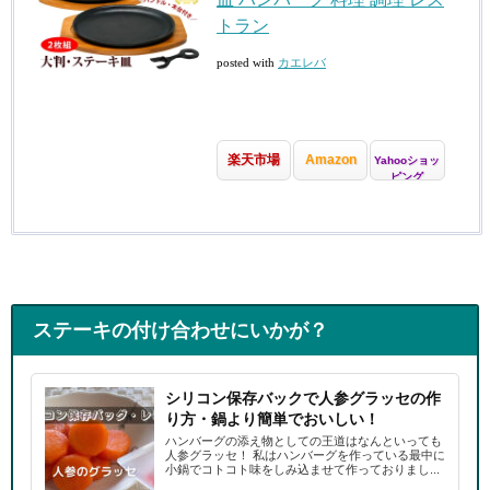
トラン
posted with
カエレバ
楽天市場
Amazon
Yahooショッ
ピング
ステーキの付け合わせにいかが？
シリコン保存バックで人参グラッセの作
り方・鍋より簡単でおいしい！
ハンバーグの添え物としての王道はなんといっても
人参グラッセ！ 私はハンバーグを作っている最中に
小鍋でコトコト味をしみ込ませて作っておりまし...