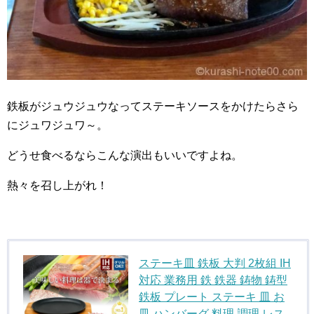
鉄板がジュウジュウなってステーキソースをかけたらさら
にジュワジュワ～。
どうせ食べるならこんな演出もいいですよね。
熱々を召し上がれ！
ステーキ皿 鉄板 大判 2枚組 IH
対応 業務用 鉄 鉄器 鋳物 鋳型
鉄板 プレート ステーキ 皿 お
皿 ハンバーグ 料理 調理 レス