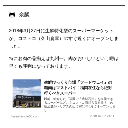
余談
2018年3月27日に生鮮特化型のスーパーマーケット
が、コストコ（久山倉庫）のすぐ近くにオープンしま
した。
特にお肉の品揃えは九州一。肉がおいしいという噂は
早くも評判になっております。
生鮮びっくり市場『フードウェイ』の
精肉はマストバイ！福岡在住なら絶対
行くべきスーパー
以前ご紹介した「福岡で「成城石井」を堪能でき
るスーパーはどこ？コストコ商品も買える？」の
新店舗がトリアス久山に2018年3月にオープンしま
し...
2018-07-02 21:11
kurashi-note00.com