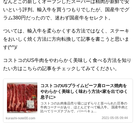
なんとこの新しくオープンしたスーパーは精肉が新鮮で安
いという評判。輸入牛を買うつもりでしたが、国産牛でグ
ラム380円だったので、迷わず国産牛をセレクト。
ついては、輸入牛を柔らかくする方法ではなく、ステーキ
をおいしく焼く方法に方向転換して記事を書こうと思いま
す(^^)/
コストコのUS牛肉をやわらかく美味しく食べる方法を知り
たい方はこちらの記事をチェックしてみてください。
コストコのUSプライムビーフ肩ロース焼肉を
やわらかく美味しく味わう方法<家を出てゆく
息子に>
コストコのお肉食品売り場にはずらりと並べられた圧巻の
牛肉コーナーがあり、ほとんどすべて輸入牛。 国産牛肉と
比べてリーズナブルで、バーベキュ...
2021-05-05 09:44
kurashi-note00.com