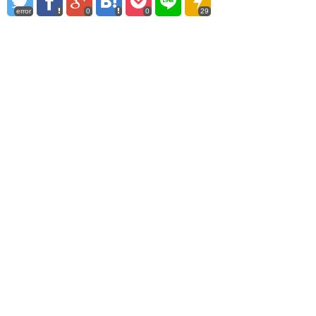
error
0
0
29