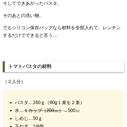
そしてできあがったパスタ。
そのあとの洗い物。
でもシリコン保存バッグなら材料を全部入れて、レンチン
するだけでできると言う…
トマトパスタの材料
（２人分）
パスタ…160ｇ（80g１束を２束）
水…
１カップ（200㏄）
→500㏄
しめじ…50ｇ
玉ねぎ…1/4個