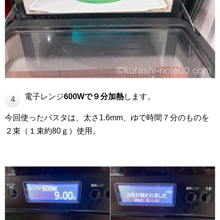
電子レンジ
600Wで９分加熱
します。
4
今回使ったパスタは、太さ1.6mm、ゆで時間７分のものを
２束（１束約80ｇ）使用。