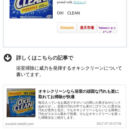
posted with
カエレバ
OXI CLEAN
Amazon
楽天市場
Yahooショッ
ピング
詳しくはこちらの記事で
浴室掃除に威力を発揮するオキシクリーンについて
書いてます。
オキシクリーンなら浴室の頑固な汚れも楽に
取れてお掃除が快適
毎日入っているお風呂ですがいつの間にか黒ずみやピンク
ぬめりが…。浴室の汚れの中でも床のこびりついた黒ずみ
汚れが意外と厄介。でもオキシクリーンならいとも簡単に
汚れがスルスル取れて快適。そんなオキシクリーンを使っ
た掃除法をご紹介します。
2017-07-25 07:59
kurashi-note00.com