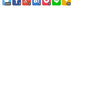
error
0
0
29