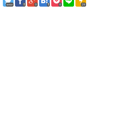
error
0
0
29