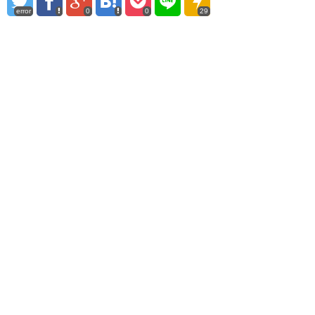
error
0
0
29