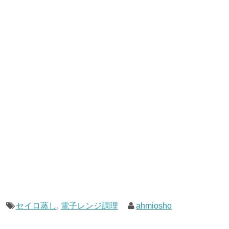
セイロ蒸し
,
電子レンジ調理
ahmiosho