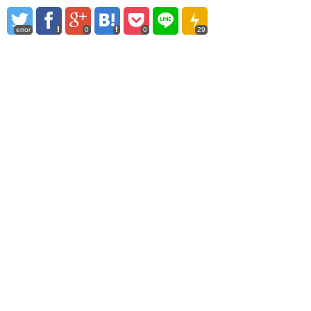
error
0
0
29