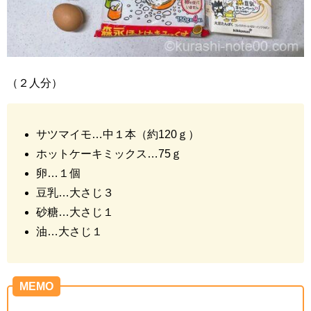
（２人分）
サツマイモ…中１本（約120ｇ）
ホットケーキミックス…75ｇ
卵…１個
豆乳…大さじ３
砂糖…大さじ１
油…大さじ１
MEMO