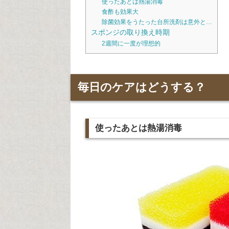
使ったあとは熱湯消毒
食酢も効果大
除菌効果をうたった台所洗剤は意外と…
スポンジの取り換え時期
2週間に一度が理想的
毎日のケアはどうする？
使ったあとは熱湯消毒