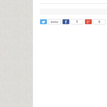
error
0