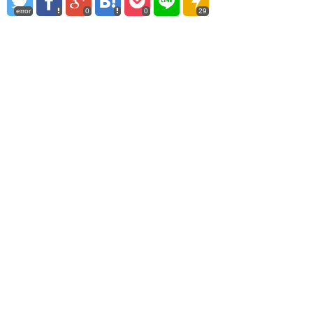
error
0
0
29