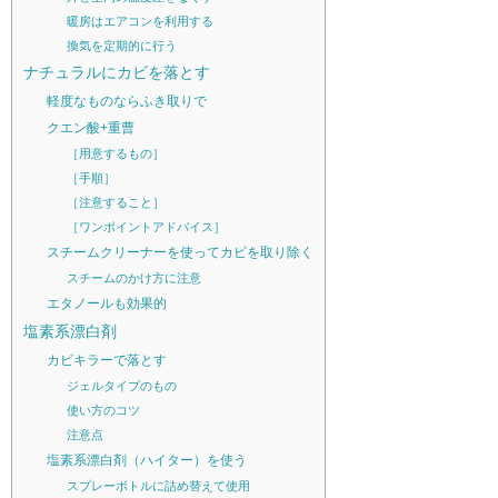
暖房はエアコンを利用する
換気を定期的に行う
ナチュラルにカビを落とす
軽度なものならふき取りで
クエン酸+重曹
［用意するもの］
［手順］
［注意すること］
［ワンポイントアドバイス］
スチームクリーナーを使ってカビを取り除く
スチームのかけ方に注意
エタノールも効果的
塩素系漂白剤
カビキラーで落とす
ジェルタイプのもの
使い方のコツ
注意点
塩素系漂白剤（ハイター）を使う
スプレーボトルに詰め替えて使用