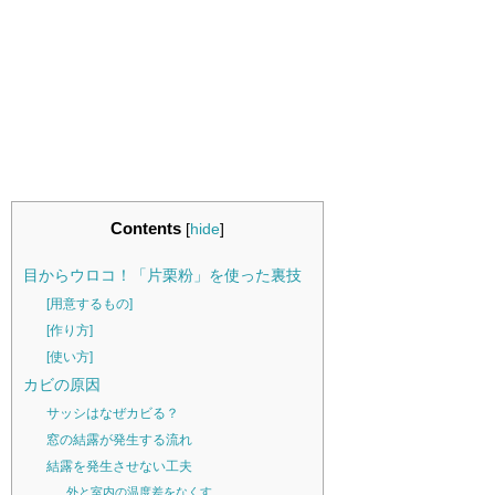
Contents
[
hide
]
目からウロコ！「片栗粉」を使った裏技
[用意するもの]
[作り方]
[使い方]
カビの原因
サッシはなぜカビる？
窓の結露が発生する流れ
結露を発生させない工夫
外と室内の温度差をなくす