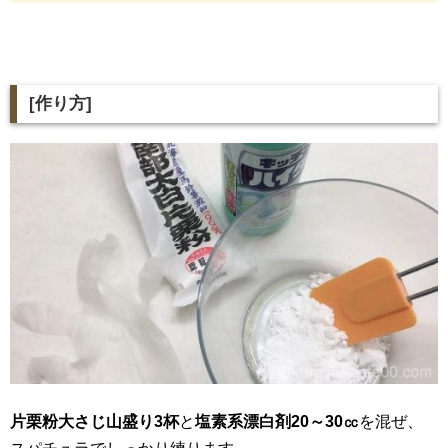
[
作り方
]
片栗粉大さじ山盛り3杯
と
塩素系漂白剤20～30㏄
を混ぜ、