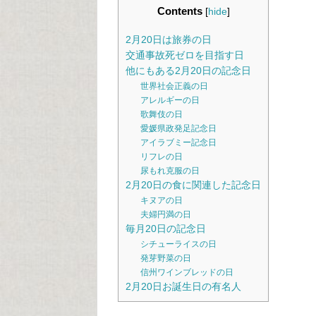
Contents
[
hide
]
2月20日は旅券の日
交通事故死ゼロを目指す日
他にもある2月20日の記念日
世界社会正義の日
アレルギーの日
歌舞伎の日
愛媛県政発足記念日
アイラブミー記念日
リフレの日
尿もれ克服の日
2月20日の食に関連した記念日
キヌアの日
夫婦円満の日
毎月20日の記念日
シチューライスの日
発芽野菜の日
信州ワインブレッドの日
2月20日お誕生日の有名人