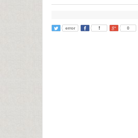
error
0