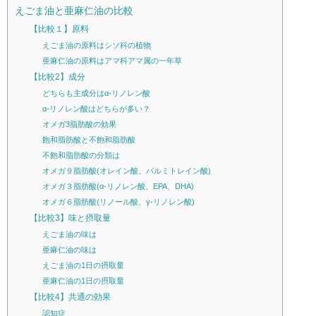
えごま油と亜麻仁油の比較
【比較１】原料
えごま油の原料はシソ科の植物
亜麻仁油の原料はアマ科アマ属の一年草
【比較2】成分
どちらも主成分はα-リノレン酸
α-リノレン酸はどちらが多い？
オメガ3脂肪酸の効果
飽和脂肪酸と不飽和脂肪酸
不飽和脂肪酸の分類は
オメガ９脂肪酸(オレイン酸、パルミトレイン酸)
オメガ３脂肪酸(α-リノレン酸、EPA、DHA)
オメガ６脂肪酸(リノール酸、γ-リノレン酸)
【比較3】味と摂取量
えごま油の味は
亜麻仁油の味は
えごま油の1日の摂取量
亜麻仁油の1日の摂取量
【比較4】共通の効果
認知症