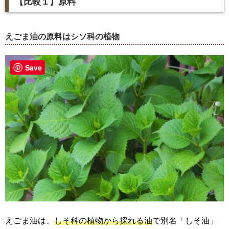
【比較１】原料
えごま油の原料はシソ科の植物
Save
えごま油は、
しそ科の植物から採れる油
で別名「しそ油」