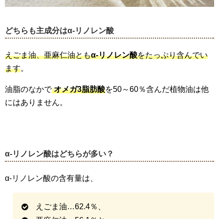
どちらも主成分は
α-
リノレン酸
えごま油、亜麻仁油とも
α-リノレン酸
をたっぷり含んでい
ます
。
油脂のなかで
オメガ3脂肪酸
を50～60％含んだ植物油は他
にはありません。
α-
リノレン酸はどちらが多い？
α-リノレン酸の含有量は、
えごま油…62.4％、