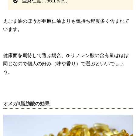
亜麻仁油…56.1％と、
えごま油のほうが亜麻仁油よりも気持ち程度多く含まれて
います。
健康面を期待して選ぶ場合、α-リノレン酸の含有量はほぼ
同じなので個人の好み（味や香り）で選ぶといいでしょ
う。
オメガ
3
脂肪酸の効果