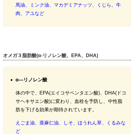
馬油、ミンク油、マカデミアナッツ、くじら、牛
肉、アユなど
オメガ３脂肪酸
(α-
リノレン酸、
EPA
、
DHA)
α―リノレン酸
体の中で、EPA(エイコサペンタエン酸)、DHA(ドコ
サヘキサエン酸)に変わり、血栓を予防し、中性脂
肪を下げる効果が期待されています。
えごま油、亜麻仁油、しそ、ほうれん草、くるみな
ど