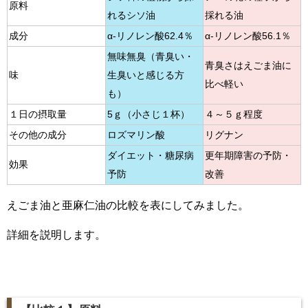
原料
れるシソ油
採れる油
成分
α-リノレン酸62.4％
α-リノレン酸56.1％
無味無臭（青臭い・
青臭さはえごま油に
味
生臭いと感じる方
比べ軽い
も）
１日の摂取量
5ｇ（小さじ１杯）
４～５ｇ程度
その他の成分
ロズマリン酸
リグナン
ダイエット・糖尿病
更年期障害の予防・
効果
予防
改善
えごま油と亜麻仁油の比較を表にしてみました。
詳細を説明します。