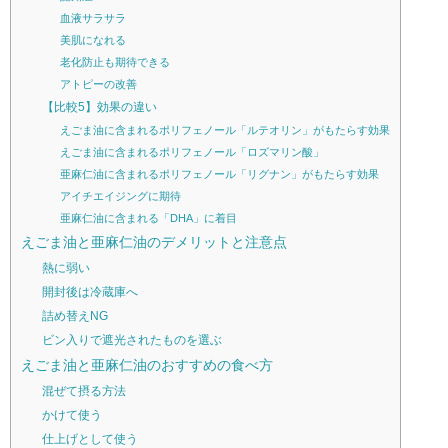
血液サラサラ
美肌になれる
老化防止も期待できる
アトピーの改善
【比較5】効果の違い
えごま油に含まれるポリフェノール「ルテオリン」がもたらす効果
えごま油に含まれるポリフェノール「ロズマリン酸」
亜麻仁油に含まれるポリフェノール「リグナン」がもたらす効果
アイチエイジングに期待
亜麻仁油に含まれる「DHA」に着目
えごま油と亜麻仁油のデメリットと注意点
熱に弱い
開封後は冷蔵庫へ
詰め替えNG
ビン入りで遮光されたものを選ぶ
えごま油と亜麻仁油のおすすめの食べ方
混ぜて摂る方法
かけて使う
仕上げとして使う