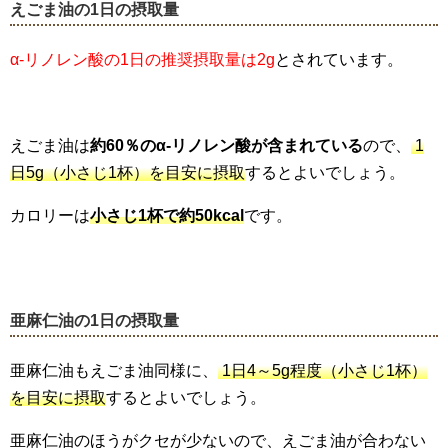
えごま油の
1
日の摂取量
α-リノレン酸の1日の推奨摂取量は2g
とされています。
えごま油は
約60％のα-リノレン酸が含まれている
ので、
1
日5g（小さじ1杯）を目安に摂取
するとよいでしょう。
カロリーは
小さじ1杯で約50kcal
です。
亜麻仁油の
1
日の摂取量
亜麻仁油もえごま油同様に、
1日4～5g程度（小さじ1杯）
を目安に摂取
するとよいでしょう。
亜麻仁油のほうがクセが少ないので、えごま油が合わない