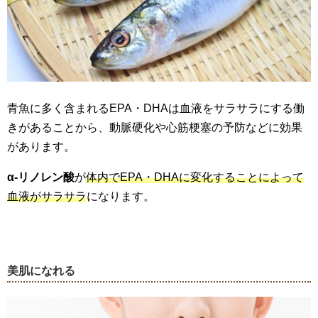
青魚に多く含まれるEPA・DHAは血液をサラサラにする働
きがあることから、動脈硬化や心筋梗塞の予防などに効果
があります。
α-リノレン酸
が
体内でEPA・DHAに変化することによって
血液がサラサラ
になります。
美肌になれる