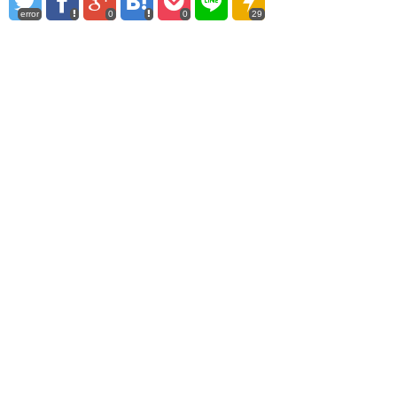
error
0
0
29