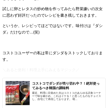
試しに卵とレタスの炒め物を作ってみたら野菜嫌いの次女
に思わず好評だったのでレシピを書き残しておきます。
というか、レシピってほどではないです。味付けは『ダシ
ダ』だけなので…(笑)
コストコユーザーの私は常にダシダをストックしておりま
す。
＼あると便利！料理上手にみえるマジック／
コストコでダシダが売り切れ中？！絶対使っ
てみるべき韓国の調味料
最近、料理に目覚めた夫はコストコのあらゆる試食コーナ
ーで味を確かめ、これはイケる！と思ったものをチョイス
し、自宅にて再現しております。 暗...