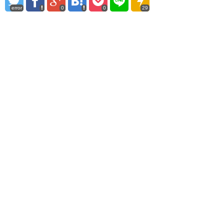
error
0
0
29