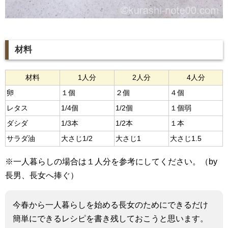
材料
材料
1人分
2人分
4人分
卵
１個
２個
４個
レタス
1/4個
1/2個
１個弱
ダシダ
1/3本
1/2本
１本
サラダ油
大さじ1/2
大さじ1
大さじ1.5
※一人暮らしの場合は１人分を参考にしてください。（by
長男、長女へ捧ぐ）
今春から一人暮らしを始める長女のためにできるだけ
簡単にできるレシピを書き残しておこうと思います。