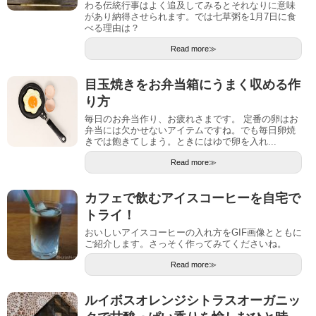
わる伝統行事はよく追及してみるとそれなりに意味
があり納得させられます。では七草粥を1月7日に食
べる理由は？
Read more≫
目玉焼きをお弁当箱にうまく収める作
り方
毎日のお弁当作り、お疲れさまです。 定番の卵はお
弁当には欠かせないアイテムですね。でも毎日卵焼
きでは飽きてしまう。ときにはゆで卵を入れ...
Read more≫
カフェで飲むアイスコーヒーを自宅で
トライ！
おいしいアイスコーヒーの入れ方をGIF画像とともに
ご紹介します。さっそく作ってみてくださいね。
Read more≫
ルイボスオレンジシトラスオーガニッ