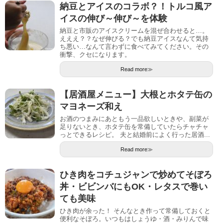
納豆とアイスのコラボ？！トルコ風ア
イスの伸び～伸び～を体験
納豆と市販のアイスクリームを混ぜ合わせると…。
えええ？？なぜ伸びる？でも納豆アイスなんて気持
ち悪い…なんて言わずに食べてみてください。その
衝撃、クセになります。
Read more≫
【居酒屋メニュー】大根とホタテ缶の
マヨネーズ和え
お酒のつまみにあともう一品欲しいときや、副菜が
足りないとき、ホタテ缶を常備していたらチャチャ
っとできるレシピ。 夫と結婚前によく行った居酒...
Read more≫
ひき肉をコチュジャンで炒めてそぼろ
丼・ビビンバにもOK・レタスで巻い
ても美味
ひき肉が余った！ そんなとき作って常備しておくと
便利なそぼろ。いつもはしょうゆ・酒・みりんで味