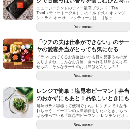
クで甘酸っぱい香りを愉しむひと時…
ニュージーランドのティー最高ブランド「Tea
Total（ティートータル）」の「ルイボス オレンジ
シトラス オーガニックティー」は、甘酸っ...
Read more≫
「ウチの夫は仕事ができない」のサー
ヤの愛妻弁当がとっても気になる
ドラマに出てくるお弁当はいつも目を見張るものが
ありますね。こんなお弁当、食べれる旦那さんは幸
せもの。そんなサーヤのお弁当はどんなもの？
Read more≫
レンジで簡単！塩昆布ピーマン｜弁当
のおかずにもあと１品欲しいときにも
耐熱ガラス容器って便利ですね。レンチンで１品作
れちゃう。ピーマンの大量消費をしたいとき、もっ
ぱら作っている「塩昆布ピーマン」 レンチンだけ...
Read more≫