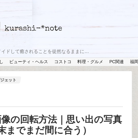
メイドして癒されることを徒然なるままに…
し
ビューティ・ヘルス
コストコ
料理・グルメ
PC関連
福
ガジェット
】画像の回転方法｜思い出の写真
末までまだ間に合う）