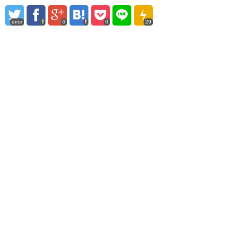
error
0
0
29