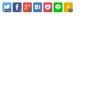
error
0
0
29