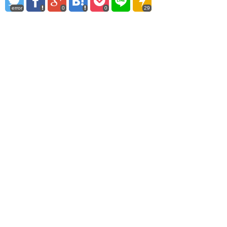
error
0
0
29