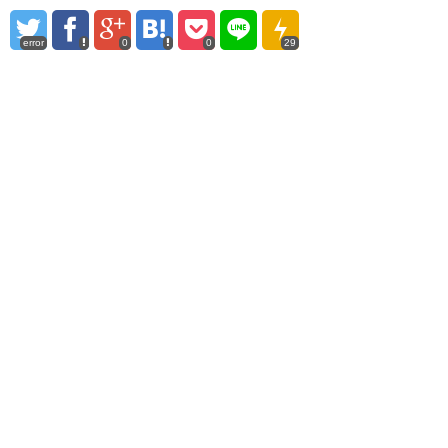
error
0
0
29