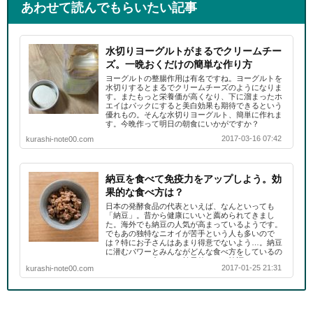
あわせて読んでもらいたい記事
水切りヨーグルトがまるでクリームチー
ズ。一晩おくだけの簡単な作り方
ヨーグルトの整腸作用は有名ですね。ヨーグルトを
水切りするとまるでクリームチーズのようになりま
す。またもっと栄養価が高くなり、下に溜まったホ
エイはパックにすると美白効果も期待できるという
優れもの。そんな水切りヨーグルト、簡単に作れま
す。今晩作って明日の朝食にいかがですか？
2017-03-16 07:42
kurashi-note00.com
納豆を食べて免疫力をアップしよう。効
果的な食べ方は？
日本の発酵食品の代表といえば、なんといっても
「納豆」。昔から健康にいいと薦められてきまし
た。海外でも納豆の人気が高まっているようです。
でもあの独特なニオイが苦手という人も多いので
は？特にお子さんはあまり得意でないよう…。納豆
に潜むパワーとみんながどんな食べ方をしているの
か？またいつ食べると効果的なのか検証してみまし
2017-01-25 21:31
kurashi-note00.com
た。