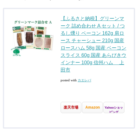
【ふるさと納税】グリーンマ
ーク 詰め合わせ A セット / つ
るし燻り ベーコン 162g 肩ロ
ース チャーシュー 210g 国産
ロースハム 58g 国産 ベーコン
スライス 60g 国産 あらびきウ
インナー 100g 信州ハム 上
田市
posted with
カエレバ
楽天市場
Amazon
Yahooショッ
ピング