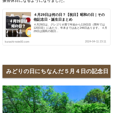
振替休日になるようになりました。
４月29日は何の日？【祝日】昭和の日｜その
他記念日・誕生日まとめ
４月29日は、グレゴリオ暦で年始から119日目（閏年では
120日目）にあたり、年末まではあと246日あります。 ４月
29日は国民の祝日...
2024-04-11 23:11
kurashi-note00.com
みどりの日にちなんだ５月４日の記念日