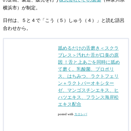
横浜市）が制定。
日付は、５と４で「こう（５）しゅう（４）」と読む語呂
合わせから。
舐めるだけの舌磨き＜スクラ
ブレス＞汚れた舌が口臭の原
因 ！舌と上あごを同時に舐め
て磨く。乳酸菌、プロポリ
ス、はちみつ、ラクトフェリ
ン＋ラクトパーオキシター
ゼ、マンゴスチンエキス、ヒ
ハツエキス、フランス海岸松
エキス配合
posted with
カエレバ