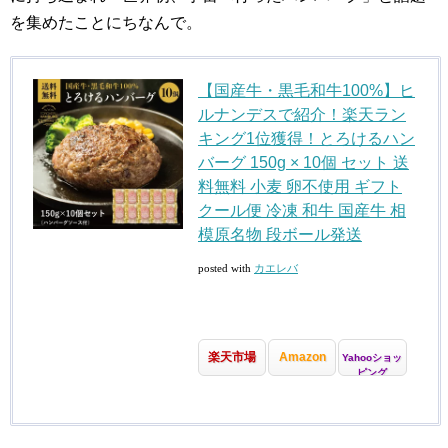
を集めたことにちなんで。
【国産牛・黒毛和牛100%】ヒ
ルナンデスで紹介！楽天ラン
キング1位獲得！とろけるハン
バーグ 150g × 10個 セット 送
料無料 小麦 卵不使用 ギフト
クール便 冷凍 和牛 国産牛 相
模原名物 段ボール発送
posted with
カエレバ
楽天市場
Amazon
Yahooショッ
ピング