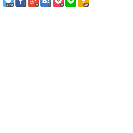
error
0
0
29