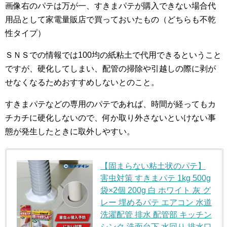
画像右のパテは万が一、すきまパテが購入できない場合代
用品として家電量販店で買っておいたもの（どちらも不乾
性タイプ）
ＳＮＳでの情報では100均の紙粘土で代用できるということ
ですが、硬化してしまい、配管の掃除や引越しの際に剥が
せなくなるためおすすめしないとのこと。
すきまパテなどの専用のパテであれば、時間が経ってもカ
チカチに硬化しないので、何か取り外さないといけない事
態が発生したときに取外しやすい。
【固まらない粘土状のパテ】
害虫対策 すきまパテ 1kg 500g
袋×2個 200g 白 ホワイト 灰 グ
レー 埋めるパテ エアコン 水道
洗濯配管 排水 配管部 キッチン
シンク 洗面台下 水回り 排水口