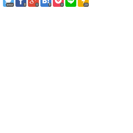
error
0
0
29