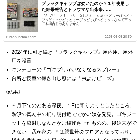
ブラックキャップは効いたのか？１年使用し
た結果報告とトラウマな出来事……
ゴキブリ、ブリ、ブリ、久しぶり～♪ぶりっどぅーびっどぅ
びっどぅっびどぅどぅーびっどぅびっどぅっ ♪ なんて言っ
てる場合じゃありません。 ...
2025-06-05 20:50
kurashi-note00.com
2024年に引き続き『ブラックキャップ』屋内用、屋外
用を設置
キンチョーの「ゴキブリがいなくなるスプレー」
台所と寝室の掃き出し窓には「虫よけビーズ」
《結果》
６月下旬のとある深夜、１Fに降りようとしたところ、
階段の真ん中の踊り場付近ででかい奴を発見。ゴキジェ
ットを噴射しなんとかご臨終させたものの、後始末がで
きない。我が家の1Ｆは親世帯のフロアとなっており、