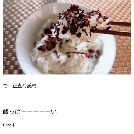
で、正直な感想。
酸っぱーーーーーい
(>×<)