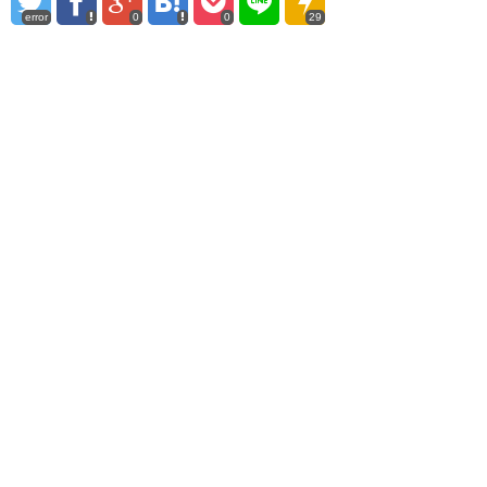
error
0
0
29