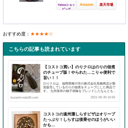
Amazon
楽天市場
Yahooショッ
ピング
おすすめ度：
★★★★☆
こちらの記事も読まれています
【コストコ買い】のりクロはのりの佃煮
のチューブ版！やられた…こりゃ便利で
旨い！！
のりクロは、福岡県柳川市の株式会社高橋商店が製
造販売しているのりの佃煮をチューブにした商品で
す。 九州発祥の柚子胡椒をブレンドしたなんとも...
2021-06-30 16:56
kurashi-note00.com
コストコの遠州灘しらすピザはオリーブ
たっぷり！しらすは後乗せのほうがいい
かも…