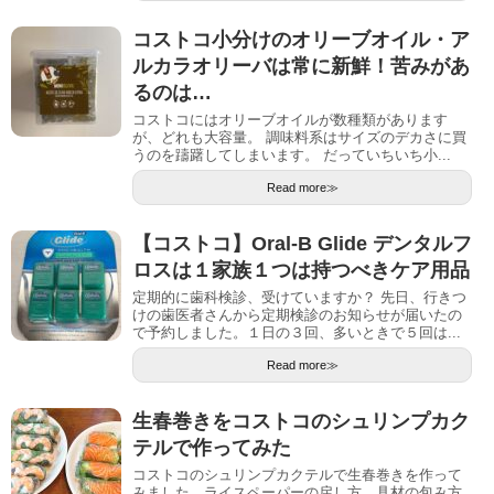
コストコ小分けのオリーブオイル・ア
ルカラオリーバは常に新鮮！苦みがあ
るのは…
コストコにはオリーブオイルが数種類があります
が、どれも大容量。 調味料系はサイズのデカさに買
うのを躊躇してしまいます。 だっていちいち小...
Read more≫
【コストコ】Oral-B Glide デンタルフ
ロスは１家族１つは持つべきケア用品
定期的に歯科検診、受けていますか？ 先日、行きつ
けの歯医者さんから定期検診のお知らせが届いたの
で予約しました。１日の３回、多いときで５回は...
Read more≫
生春巻きをコストコのシュリンプカク
テルで作ってみた
コストコのシュリンプカクテルで生春巻きを作って
みました。ライスペーパーの戻し方、具材の包み方