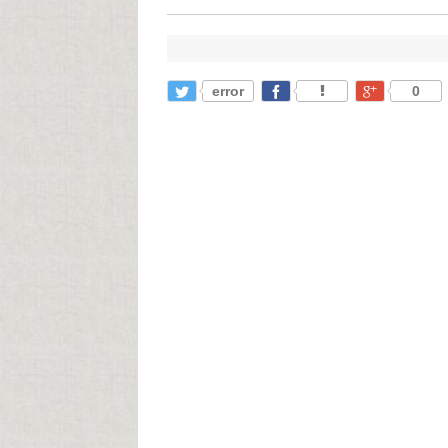
error
0