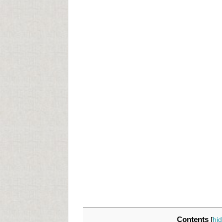
Contents
[
hi