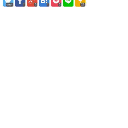
error
0
0
29