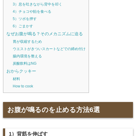
3）息を吐きながら背中を叩く
4）チョコや飴を食べる
5）ツボを押す
6）ごまかす
なぜお腹が鳴る？そのメカニズムに迫る
胃が収縮するため
ウエストがきついスカートなどでの締め付け
腸内環境を整える
炭酸飲料はNG
おからクッキー
材料
How to cook
お腹が鳴るのを止める方法6選
1）背筋を伸ばす