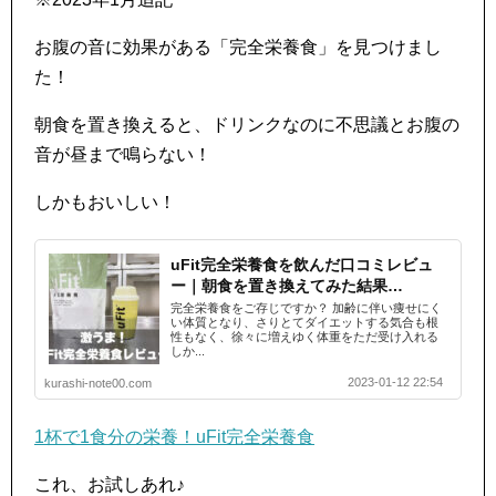
お腹の音に効果がある「完全栄養食」を見つけまし
た！
朝食を置き換えると、ドリンクなのに不思議とお腹の
音が昼まで鳴らない！
しかもおいしい！
uFit完全栄養食を飲んだ口コミレビュ
ー｜朝食を置き換えてみた結果…
完全栄養食をご存じですか？ 加齢に伴い痩せにく
い体質となり、さりとてダイエットする気合も根
性もなく、徐々に増えゆく体重をただ受け入れる
しか...
2023-01-12 22:54
kurashi-note00.com
1杯で1食分の栄養！uFit完全栄養食
これ、お試しあれ♪