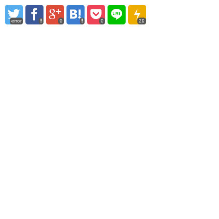
error
0
0
29