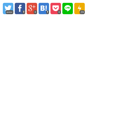
error
0
0
29