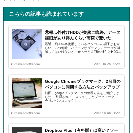
こちらの記事も読まれています
悲報…外付けHDDが突然ご臨終。データ
復旧があり得んくらい高額で驚いた
最近、約４年半使用しているパソコンの調子がおか
しい。いつ何時、パソコンがダウンしてデータが消
滅してはいけないと、せっせと２TBの外付けHDD...
2020-10-25 09:29
kurashi-note00.com
Google Chromeブックマーク、2台目の
パソコンに同期する方法とバックアップ
前回、googleブックマークの整理方法をご紹介しま
した。 整理されて、スッキリしたブックマーク。
会社のパソコンを立ち...
2018-05-08 21:29
kurashi-note00.com
Dropbox Plus（有料版）は高い？ソー