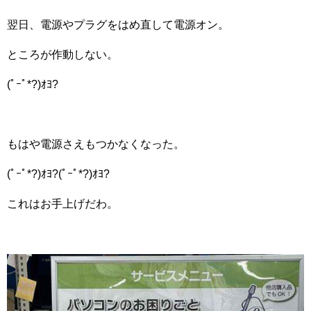
翌日、電源やプラグをはめ直して電源オン。
ところが作動しない。
(ﾟｰﾟ*?)ｵﾖ?
もはや電源さえもつかなくなった。
(ﾟｰﾟ*?)ｵﾖ?(ﾟｰﾟ*?)ｵﾖ?
これはお手上げだわ。