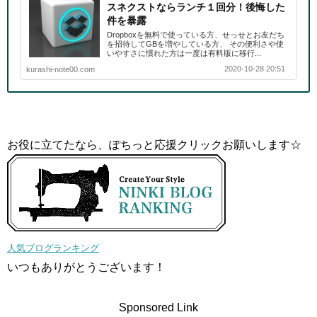
スネクストならランチ１回分！後悔した
件を暴露
Dropboxを無料で使っている方、せっせとお友だち
を招待してGBを増やしている方、 その便利さや使
いやすさに慣れた方は一度は有料版に移行...
2020-10-28 20:51
kurashi-note00.com
お役に立てたなら、ぽちっと応援クリックお願いします☆
人気ブログランキング
いつもありがとうございます！
Sponsored Link