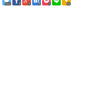
error
0
0
29