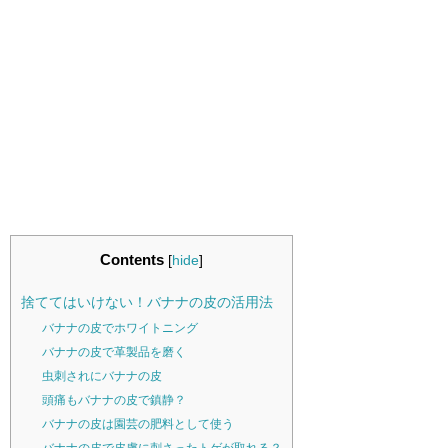
Contents
[
hide
]
捨ててはいけない！バナナの皮の活用法
バナナの皮でホワイトニング
バナナの皮で革製品を磨く
虫刺されにバナナの皮
頭痛もバナナの皮で鎮静？
バナナの皮は園芸の肥料として使う
バナナの皮で皮膚に刺さったトゲが取れる？