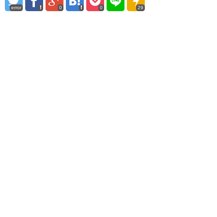
error
0
0
29