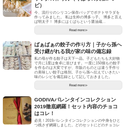
ピ）
今、流行りのシリコン保存バッグでポテトサラダを
作ってみました。 私は生粋の博多っ子。 博多と言え
ば明太子！ 博多にはくばらという醤油蔵...
Read more≫
ばぁばぁの餃子の作り方｜子から孫へ
受け継がれる我が家の味の備忘録
私の母が作る餃子は天下一品。子どもたちも大好物
で月に1度は食卓に並びます。一度に150個もの餃子
を作るのは大変ですが、市販のものとは違う手作り
の美味しい餃子は格別。子から孫へ伝えていきたい
味のレシピを備忘録として記しておきました。
Read more≫
GODIVAバレンタインコレクション
2019徹底網羅！セット内容のチョコ
はコレ！
必見！2019バレンタインコレクションの中身をひと
つ残さず網羅しました。どのセットにどのチョコレ