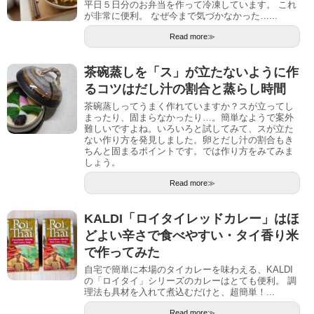
平日５日分のお弁当を作って冷凍しています。 これ
が非常に便利。 なぜ今まで気づかなかった…...
Read more≫
茶碗蒸しを「ス」が立たないように作
るコツはだし汁の割合と蒸らし時間
茶碗蒸しってうまく作れていますか？スが立ってし
まったり、固まらなかったり…。簡単なようで案外
難しいですよね。いろいろと試してみて、スが立た
ない作り方を発見しました。卵とだし汁の割合もき
ちんと固まるポイントです。では作り方をみてみま
しょう。
Read more≫
KALDI「ロイタイレッドカレー」はほ
どよい辛さで食べやすい・タイ香り米
で作ってみた
自宅で簡単に本場のタイカレーを味わえる、KALDI
の「ロイタイ」シリーズのカレーはとても便利。 調
理法も具材を入れて煮込むだけと、超簡単！...
Read more≫