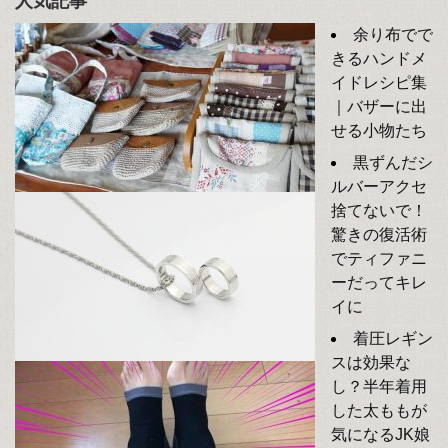
人気記事
余り布でで
きるハンドメ
イドレシピ集
｜バザーに出
せる小物たち
黒ずんだシ
ルバーアクセ
捨てないで！
驚きの復活術
でティファニ
ーだってキレ
イに
着圧レギン
スは効果な
し？半年着用
した太ももが
気になるJK娘