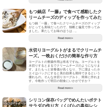
もつ鍋店『一藤』で食べて感動したク
リームチーズのディップを作ってみた
もつ鍋「一藤」で食べたクリームチーズのディップ
がとっても美味だったので、独断と偏見で作ってみ
ました。果たしてお味のほうは…。
Read more≫
水切りヨーグルトがまるでクリームチ
ーズ。一晩おくだけの簡単な作り方
ヨーグルトの整腸作用は有名ですね。ヨーグルトを
水切りするとまるでクリームチーズのようになりま
す。またもっと栄養価が高くなり、下に溜まったホ
エイはパックにすると美白効果も期待できるという
優れもの。そんな水切りヨーグルト、簡単に作れま
す。今晩作って明日の朝食にいかがですか？
Read more≫
シリコン保存バッグでめんたいポテト
サラダの作り方（くばらの真似レシ