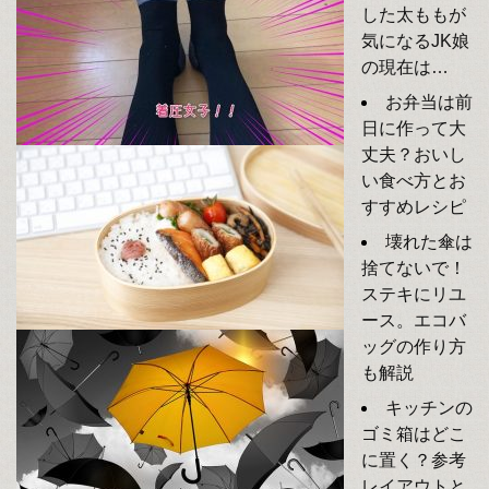
した太ももが
気になるJK娘
の現在は…
お弁当は前
日に作って大
丈夫？おいし
い食べ方とお
すすめレシピ
壊れた傘は
捨てないで！
ステキにリユ
ース。エコバ
ッグの作り方
も解説
キッチンの
ゴミ箱はどこ
に置く？参考
レイアウトと