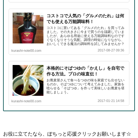
コストコで人気の「グルメのたれ」は何
でも使える万能調味料！
コストコに置いてある「グルメのたれ」を買ってみ
ました。その大きさに今まで買うのを躊躇していま
したが、あらゆる用途に使える万能調味料なのです
ぐなくなりそうな気配。調理の時短になりながら、
おいしくできる魔法の調味料を試してみませんか？
2017-08-27 09:36
kurashi-note00.com
本格的にそばつゆの「かえし」を自宅で
作る方法。プロの味直伝！
お蕎麦屋さんで食べるつゆの味を家庭でも出せない
ものか。そばつゆについて考えてみました。家族を
唸らせる「そばつゆ」を作って美味しいお蕎麦を堪
能しましょう。
2017-01-21 14:58
kurashi-note00.com
お役に立てたなら、ぽちっと応援クリックお願いします☆