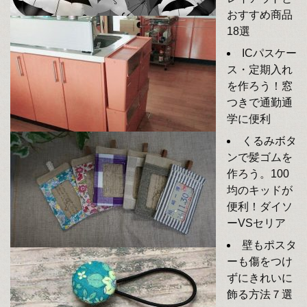
おすすめ商品
18選
ICパスケー
ス・定期入れ
を作ろう！窓
つきで通勤通
学に便利
くるみボタ
ンで髪ゴムを
作ろう。100
均のキッドが
便利！ダイソ
ーVSセリア
壁もポスタ
ーも傷をつけ
ずにきれいに
飾る方法７選