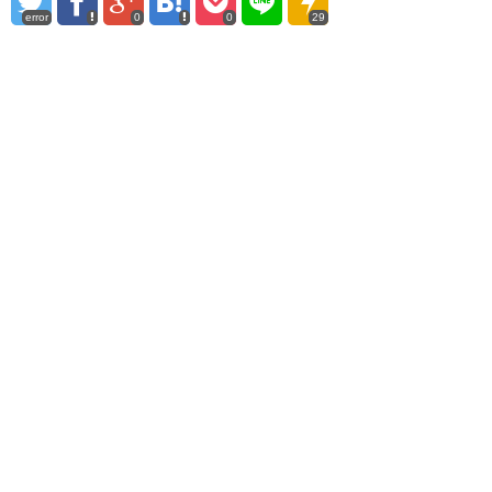
error
0
0
29