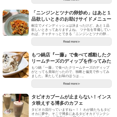
「ニンジンとツナの卵炒め」はあと１
品欲しいときのお助けサイドメニュー
献立でメインディッシュは決まったけど、あと１品
欲しいときってありますよね。 ツナ缶を常備してい
れば、チャチャっとできる「ニンジンとツナの卵...
Read more≫
もつ鍋店『一藤』で食べて感動したク
リームチーズのディップを作ってみた
もつ鍋「一藤」で食べたクリームチーズのディップ
がとっても美味だったので、独断と偏見で作ってみ
ました。果たしてお味のほうは…。
Read more≫
タピオカブームが止まらない！インス
タ映えする博多のカフェ
タピオカ流行っていますね～！！ わが娘たちもタピ
オカに夢中。そこで博多にあるタピオカドリンクシ