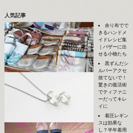
人気記事
余り布でで
きるハンドメ
イドレシピ集
｜バザーに出
せる小物たち
黒ずんだシ
ルバーアクセ
捨てないで！
驚きの復活術
でティファニ
ーだってキレ
イに
着圧レギン
スは効果な
し？半年着用