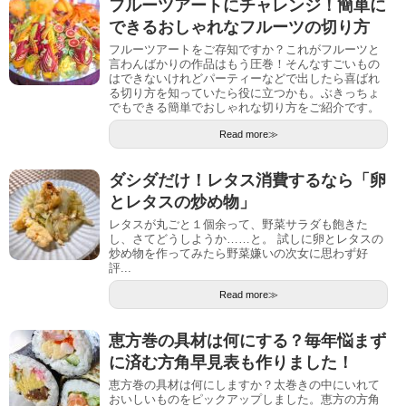
フルーツアートにチャレンジ！簡単に
できるおしゃれなフルーツの切り方
フルーツアートをご存知ですか？これがフルーツと
言わんばかりの作品はもう圧巻！そんなすごいもの
はできないけれどパーティーなどで出したら喜ばれ
る切り方を知っていたら役に立つかも。ぶきっちょ
でもできる簡単でおしゃれな切り方をご紹介です。
Read more≫
ダシダだけ！レタス消費するなら「卵
とレタスの炒め物」
レタスが丸ごと１個余って、野菜サラダも飽きた
し、さてどうしようか……と。 試しに卵とレタスの
炒め物を作ってみたら野菜嫌いの次女に思わず好
評...
Read more≫
恵方巻の具材は何にする？毎年悩まず
に済む方角早見表も作りました！
恵方巻の具材は何にしますか？太巻きの中にいれて
おいしいものをピックアップしました。恵方の方角