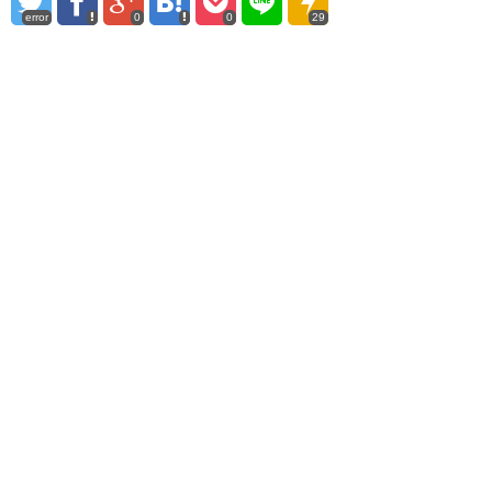
error
0
0
29