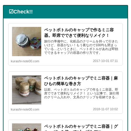
☑Check!!
ペットボトルのキャップで作るミニ容
器。即席でできて便利なリメイク！
旅行の準備中に、化粧品のクリームを持って行きた
いけど、容器がない！もう夜なので100均も閉まっ
ている…というときに、ペットボトルがあれば即効
でできるキャップの容器の作り方です。
2017-10-01 07:11
kurashi-note00.com
ペットボトルのキャップでミニ容器｜麻
ひもの簡単な巻き方
以前、ペットボトルのキャップで作るミニ容器。即
席でできて便利なリメイク！ という記事で、旅行用
のクリーム入れや、文具のクリップを収納できる...
2018-11-07 10:02
kurashi-note00.com
ペットボトルのキャップでミニ容器｜グ