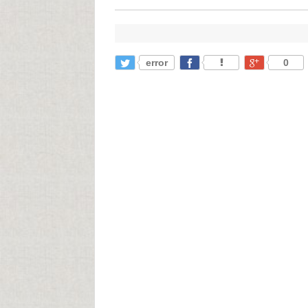
error
0