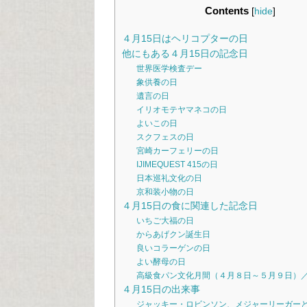
Contents
[
hide
]
４月15日はヘリコプターの日
他にもある４月15日の記念日
世界医学検査デー
象供養の日
遺言の日
イリオモテヤマネコの日
よいこの日
スクフェスの日
宮崎カーフェリーの日
IJIMEQUEST 415の日
日本巡礼文化の日
京和装小物の日
４月15日の食に関連した記念日
いちご大福の日
からあげクン誕生日
良いコラーゲンの日
よい酵母の日
高級食パン文化月間（４月８日～５月９日）
４月15日の出来事
ジャッキー・ロビンソン、メジャーリーガー