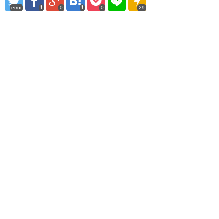
error
0
0
29