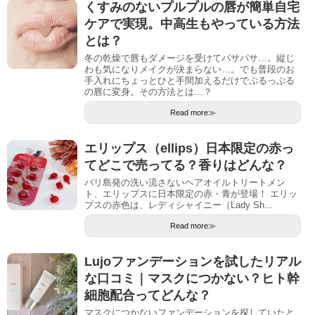
くすみのないプルプルの唇が簡単自宅
ケアで実現。中高生もやっている方法
とは？
冬の乾燥で唇もダメージを受けてパサパサ…。縦じ
わも気になりメイクが決まらない…。でも普段のお
手入れにちょっとひと手間加えるだけでぷるっぷる
の唇に変身。その方法とは…？
Read more≫
エリップス（ellips）日本限定の赤っ
てどこで売ってる？香りはどんな？
バリ島発の洗い流さないヘアオイルトリートメン
ト、エリップスに日本限定の赤・青が登場！ エリッ
プスの赤色は、レディシャイニー（Lady Sh...
Read more≫
Lujoファンデーションを試したリアル
な口コミ｜マスクにつかない？ヒト幹
細胞配合ってどんな？
マスクにつかないファンデーションを探していたと