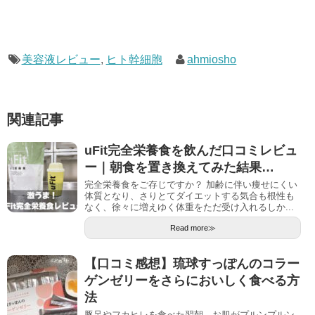
美容液レビュー
,
ヒト幹細胞
ahmiosho
関連記事
uFit完全栄養食を飲んだ口コミレビュ
ー｜朝食を置き換えてみた結果…
完全栄養食をご存じですか？ 加齢に伴い痩せにくい
体質となり、さりとてダイエットする気合も根性も
なく、徐々に増えゆく体重をただ受け入れるしか...
Read more≫
【口コミ感想】琉球すっぽんのコラー
ゲンゼリーをさらにおいしく食べる方
法
豚足やフカヒレを食べた翌朝、お肌がプルンプルン