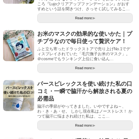
ころ『Lujoクリアアップファンデーション』がおす
すめという話を聞きつけ、さっそく試してみるこ...
Read more≫
お米のマスクの効果的な使いかた｜プ
チプラなので毎日使って贅沢ケア！
ふと立ち寄ったドラックストアで売り上げNo.1でデ
ィスプレイされていた「毛穴撫子お米のマスク」。
＠cosmeでもランキング上位に食い込ん...
Read more≫
パースピレックスを使い続けた私の口
コミ・一瞬で脇汗から解放される夏の
必需品
脇汗の季節がやってきました。いやですよね～、
わ・き・あ・せ。 しかし現在私はノーストレス！ か
つて脇汗に悩まされ続けた私は、ここ...
Read more≫