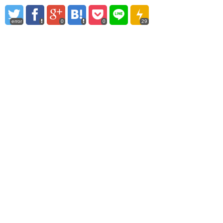
error
0
0
29