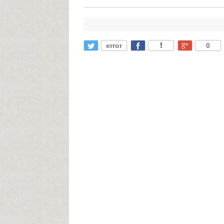
error
0