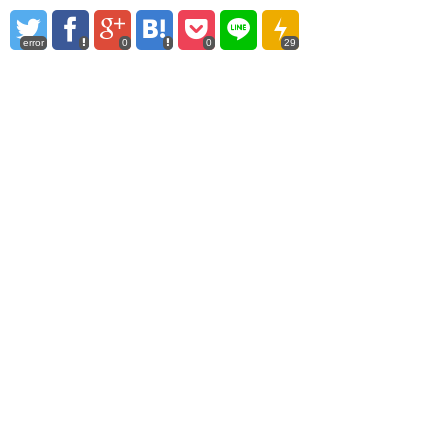
error
0
0
29