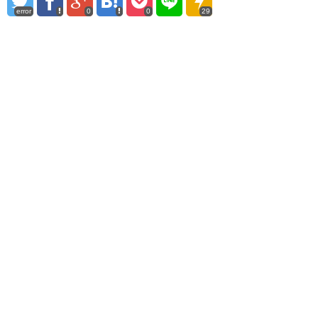
error
0
0
29