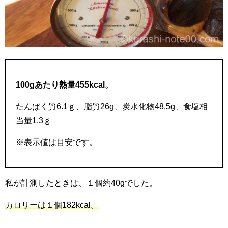
100gあたり熱量455kcal。
たんぱく質6.1ｇ、脂質26g、炭水化物48.5g、食塩相
当量1.3ｇ
※表示値は目安です。
私が計測したときは、１個約40gでした。
カロリーは１個182kcal。