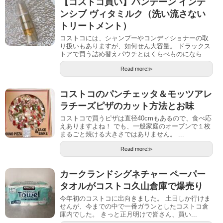
【コストコ買い】パンテーン インテ
ンシブ ヴィタミルク（洗い流さない
トリートメント）
コストコには、シャンプーやコンディショナーの取
り扱いもありますが、如何せん大容量。 ドラックス
トアで買う詰め替えパウチとはくらべものになら...
Read more≫
コストコのパンチェッタ＆モッツアレ
ラチーズピザのカット方法とお味
コストコで買うピザは直径40cmもあるので、食べ応
えありますよね！ でも、一般家庭のオーブンで１枚
まるごと焼ける大きさではありません。 ...
Read more≫
カークランドシグネチャー ペーパー
タオルがコストコ久山倉庫で爆売り
今年初のコストコに出向きました。 土日しか行けま
せんが、今までの中で一番ガランとしたコストコ倉
庫内でした。 きっと正月明けで皆さん、買い...