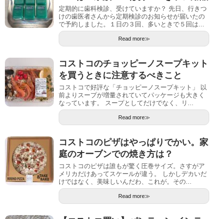
定期的に歯科検診、受けていますか？ 先日、行きつ
けの歯医者さんから定期検診のお知らせが届いたの
で予約しました。１日の３回、多いときで５回は...
Read more≫
コストコのチョッピーノスープキット
を買うときに注意するべきこと
コストコで好評な「チョッピーノスープキット」 以
前よりスープが増量されていてパッケージも大きく
なっています。 スープとしてだけでなく、リ...
Read more≫
コストコのピザはやっぱりでかい。家
庭のオーブンでの焼き方は？
コストコのピザは誰もが驚く圧巻サイズ。さすがア
メリカだけあってスケールが違う。 しかしデカいだ
けではなく、美味しいんだわ、これが。その...
Read more≫