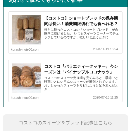
あわせて読んでもらいたい記事
【コストコ】ショートブレッドの保存期
間は長い！消費期限切れでも食べれる？
待ちに待ったコストコの「ショートブレッド」が倉
庫内に並びました。 いつもスイーツコーナーでチェ
ックしているのですが、欲しいと思うときに...
2020-11-19 16:54
kurashi-note00.com
コストコ『バラエティークッキー』今シ
ーズンは「パイナップルココナッツ」
コストコのスィーツ売り場を見てみると、季節ごと
時期ごとにいろんなスィーツが陳列されています。
おいしかったスィーツをリピしようと足を運んだと
き...
2020-07-15 11:25
kurashi-note00.com
コストコのスイーツ＆ブレッド記事はこちら