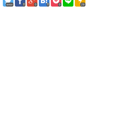
error
0
0
29