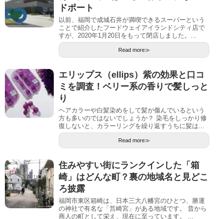
ドポート
以前、福岡で成城石井が満喫できるスーパーという
ことで紹介したフードウェイアイランドシティ店で
すが、2020年1月20日をもって閉店しました。...
Read more≫
エリップス（ellips）紫の効果と口コ
ミを調査！ベリー系の香りで髪しっと
り
ヘアカラーや白髪染めをして髪が傷んでいるという
方も多いのではないでしょうか？ 染毛をしっかり修
復しないと、カラーリングを繰り返すうちに髪は...
Read more≫
住みやすい街にランクインした「箱
崎」はどんな町？裏の地域名と見どこ
ろ披露
福岡市東区箱崎は、日本三大八幡宮のひとつ、勝運
の神社で有名な「筥崎宮」がある地域です。 昔から
商人の町として栄え、現在に至っています。 ...