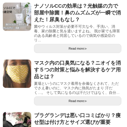
ナノソルCCの効果は？光触媒の力で
部屋中除菌！鼻のムズムズが一瞬で消
えた！尿臭もなし？
菌やウィルス対策が必要不可欠な今、手洗い、消
毒、家の除菌と気を遣いますよね。 我が家でも障害
のある高齢者と同居しているので病気や感染症の
リ...
Read more≫
マスク内の口臭気になる？ニオイを消
す５つの対策と悩みを解決するケア用
品とは？
夏場というのにマスク着用を余儀なくされて、ただ
でさえ暑いのに、マスク内に熱気がたまり 汗だ
く…。 そして気になるのは汗だけではなく、自分...
Read more≫
ブラグランデは悪い口コミばかり？痩
せ型は付け方とサイズ選びが重要